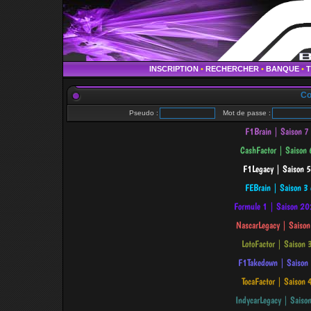
INSCRIPTION
•
RECHERCHER
•
BANQUE
•
Co
Pseudo :
Mot de passe :