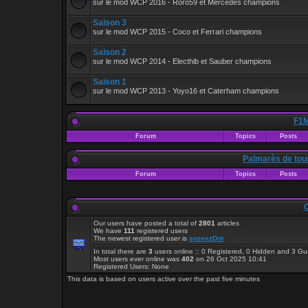
sur le mod WCP 2016 - Roro59 et Mercedes champions
Saison 3
sur le mod WCP 2015 - Coco et Ferrari champions
Saison 2
sur le mod WCP 2014 - Electhib et Sauber champions
Saison 1
sur le mod WCP 2013 - Yoyo16 et Caterham champions
F1M
Forum
Topics
Posts
Palmarès de tou
Forum
Topics
Posts
Q
Our users have posted a total of
2801
articles
We have
111
registered users
The newest registered user is
sozvezDot
In total there are
3
users online :: 0 Registered, 0 Hidden and 3 G
Most users ever online was
402
on 26 Oct 2025 10:41
Registered Users: None
This data is based on users active over the past five minutes