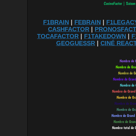
F1BRAIN
|
FEBRAIN
|
F1LEGAC
CASHFACTOR
|
PRONOSFAC
TOCAFACTOR
|
F1TAKEDOWN
|
F
GEOGUESSR
|
CINÉ REAC