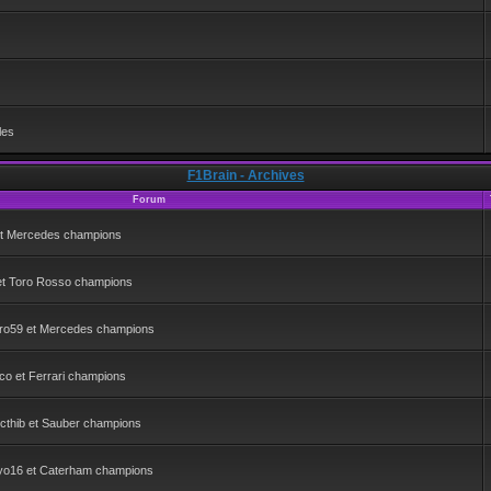
•
•
les
F1Brain - Archives
Forum
 et Mercedes champions
 et Toro Rosso champions
ro59 et Mercedes champions
o et Ferrari champions
cthib et Sauber champions
yo16 et Caterham champions