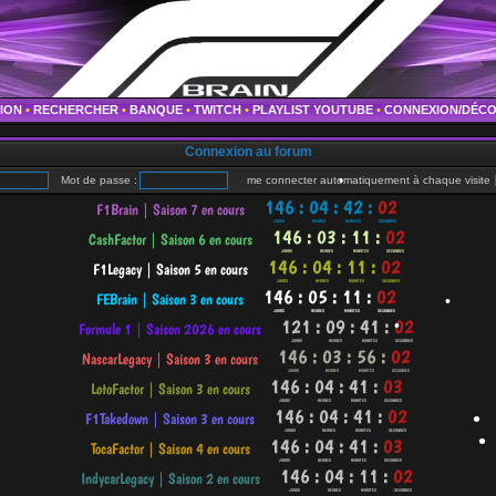
•
•
TION
•
RECHERCHER
•
BANQUE
•
TWITCH
•
PLAYLIST YOUTUBE
•
CONNEXION/DÉC
Connexion au forum
Mot de passe :
me connecter automatiquement à chaque visite
•
•
•
•