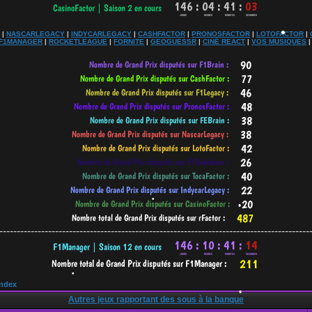
•
|
NASCARLEGACY
|
INDYCARLEGACY
|
CASHFACTOR
|
PRONOSFACTOR
|
LOTOFACTOR
|
F1MANAGER
|
ROCKETLEAGUE
|
FORNITE
|
GEOGUESSR
|
CINÉ REACT
|
VOS MUSIQUES
•
-----------------------------------------------------------------------------------------
•
•
ndex
Autres jeux rapportant des sous à la banque