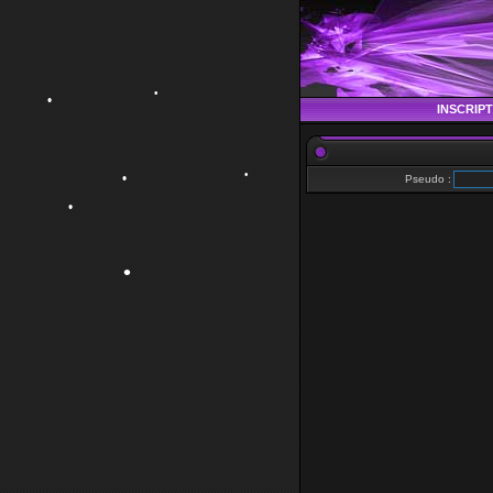
•
•
INSCRIP
•
•
Pseudo :
•
•
•
•