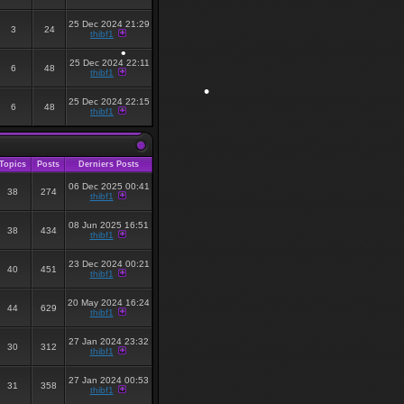
25 Dec 2024 21:29
3
24
thibf1
25 Dec 2024 22:11
6
48
thibf1
25 Dec 2024 22:15
6
48
thibf1
•
Topics
Posts
Derniers Posts
•
06 Dec 2025 00:41
38
274
thibf1
08 Jun 2025 16:51
38
434
thibf1
23 Dec 2024 00:21
40
451
thibf1
20 May 2024 16:24
44
629
thibf1
27 Jan 2024 23:32
30
312
thibf1
27 Jan 2024 00:53
31
358
thibf1