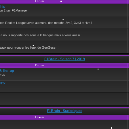
•
Forum
hip
ison 2 sur F1Manager
•
oupes Rocket League avec au menu des matchs 2vs2, 3vs3 et 4vs4
•
a nous rapporte des sous à la banque mais à vous aussi !
•
aux pour trouver les lieux de GeoGessr !
F1Brain - Saison 7 | 2019
Forum
•
 line-up
e-up
Prix
•
F1Brain - Statistiques
Forum