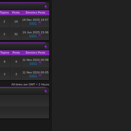
Topics
Posts
Derniers Posts
18 Dec 2025 19:57
2
19
thibf1
19 Jun 2025 15:06
2
32
thibf1
Topics
Posts
Derniers Posts
11 Nov 2024 00:09
6
6
thibf1
11 Nov 2024 00:05
2
2
thibf1
All times are GMT + 2 Hours