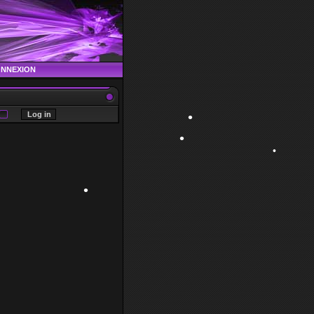
ONNEXION
•
•
•
•