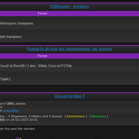
F1Manager - Archives
Forum
b Motorsport champions
Bull champions
Palmarès de tous les championnats, par années
Forum
: Coco2 et Roro59 | 1 titre : Elthib, Coco et F1Thib
t ThibF1
Qui est en ligne ?
al of
2801
articles
rs
is
sozvezDot
ine :: 0 Registered, 0 Hidden and 3 Guests [
Administrator
] [
Moderator
]
402
on 26 Oct 2025 10:41
ver the past five minutes