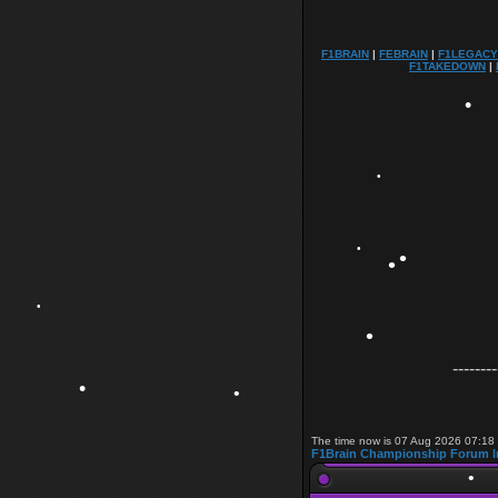
F1BRAIN
|
FEBRAIN
|
F1LEGACY
F1TAKEDOWN
|
•
•
•
•
•
--------
•
•
The time now is 07 Aug 2026 07:18
F1Brain Championship Forum I
•