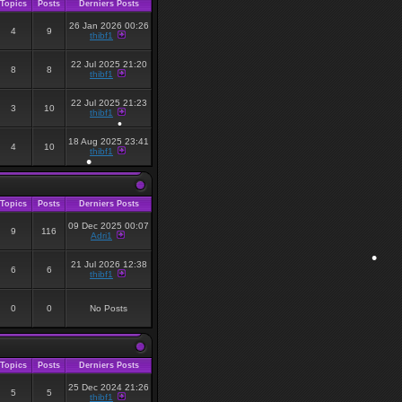
Topics
Posts
Derniers Posts
26 Jan 2026 00:26
4
9
thibf1
22 Jul 2025 21:20
8
8
thibf1
22 Jul 2025 21:23
3
10
thibf1
18 Aug 2025 23:41
4
10
thibf1
•
Topics
Posts
Derniers Posts
09 Dec 2025 00:07
9
116
Adri1
•
21 Jul 2026 12:38
6
6
thibf1
0
0
No Posts
•
Topics
Posts
Derniers Posts
25 Dec 2024 21:26
5
5
thibf1