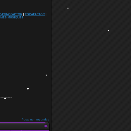
CASINOFACTOR
|
TOCAFACTOR
|
|
MES MUSIQUES
•
•
•
---------
•
•
Posts non répondus