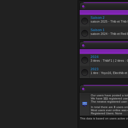
Saison 2
saison 2025 - Thib et Thi
Saison 1
saison 2024 - Thib et Red 
2024
3 titres : ThibF1 | 2 titres 
2023
1 titre : Yoyo16, Electhib e
Our users have posted a tot
We have
111
registered use
The newest registered user 
In total there are
3
users onl
Most users ever online was
Registered Users: None
This data is based on users active o