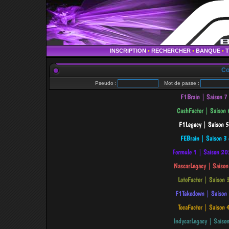
INSCRIPTION
•
RECHERCHER
•
BANQUE
•
Co
Pseudo :
Mot de passe :