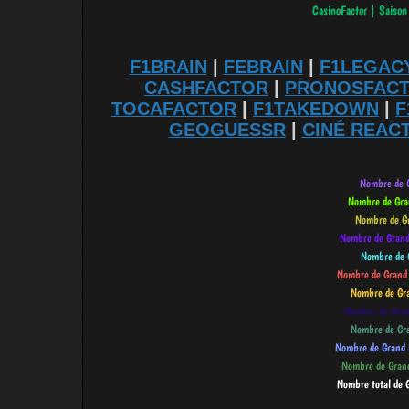
F1BRAIN
|
FEBRAIN
|
F1LEGAC
CASHFACTOR
|
PRONOSFAC
TOCAFACTOR
|
F1TAKEDOWN
|
F
GEOGUESSR
|
CINÉ REAC