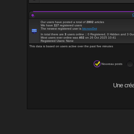
Q
Our users have posted a total of
2802
articles
We have
117
registered users
The newest registered user is
btcnovDot
In total there are
3
users online :: 0 Registered, 0 Hidden and 3 G
Most users ever online was
402
on 26 Oct 2025 10:41
Registered Users: None
This data is based on users active over the past five minutes
Nouveau posts
Une cré