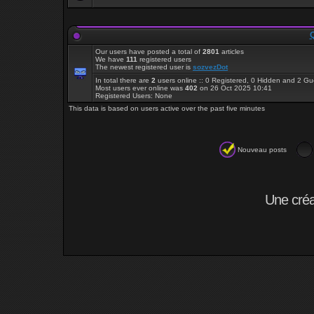
Q
Our users have posted a total of
2801
articles
We have
111
registered users
The newest registered user is
sozvezDot
In total there are
2
users online :: 0 Registered, 0 Hidden and 2 G
Most users ever online was
402
on 26 Oct 2025 10:41
Registered Users: None
This data is based on users active over the past five minutes
Nouveau posts
Une cré