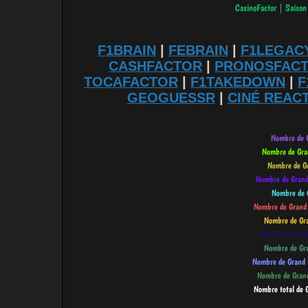
F1BRAIN
|
FEBRAIN
|
F1LEGAC
CASHFACTOR
|
PRONOSFAC
TOCAFACTOR
|
F1TAKEDOWN
|
F
GEOGUESSR
|
CINÉ REAC