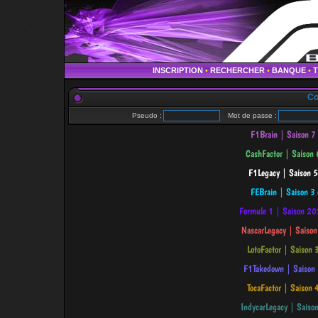
INSCRIPTION
•
RECHERCHER
•
BANQUE
•
Co
Pseudo :
Mot de passe :