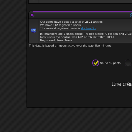
Q
Our users have posted a total of
2801
articles
We have
112
registered users
The newest registered user is
doghseDot
In total there are
2
users online :: 0 Registered, 0 Hidden and 2 G
Most users ever online was
402
on 26 Oct 2025 10:41
Registered Users: None
This data is based on users active over the past five minutes
Nouveau posts
Une cré