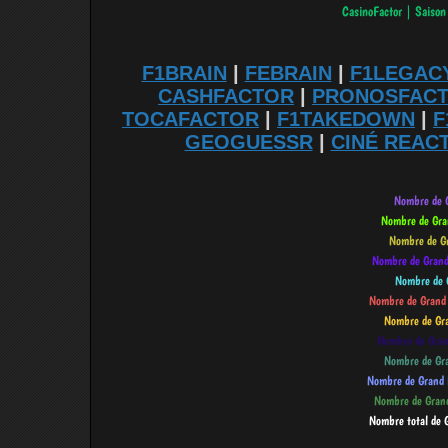
F1BRAIN
|
FEBRAIN
|
F1LEGAC
CASHFACTOR
|
PRONOSFAC
TOCAFACTOR
|
F1TAKEDOWN
|
F
GEOGUESSR
|
CINÉ REAC