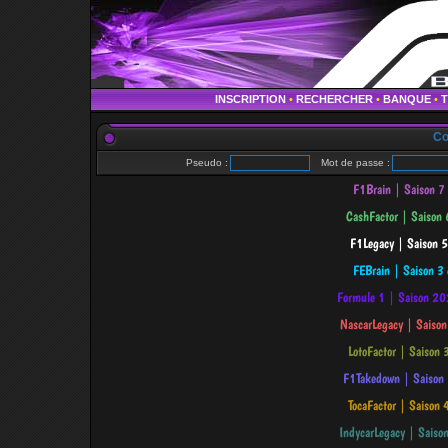
INSCRIPTION
•
RECHERCHER
•
BANQUE
•
Co
Pseudo :
Mot de passe :