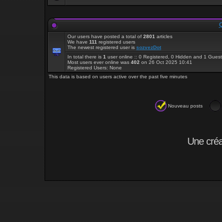
Q
Our users have posted a total of
2801
articles
We have
111
registered users
The newest registered user is
sozvezDot
In total there is
1
user online :: 0 Registered, 0 Hidden and 1 Gues
Most users ever online was
402
on 26 Oct 2025 10:41
Registered Users: None
This data is based on users active over the past five minutes
Nouveau posts
Une cré