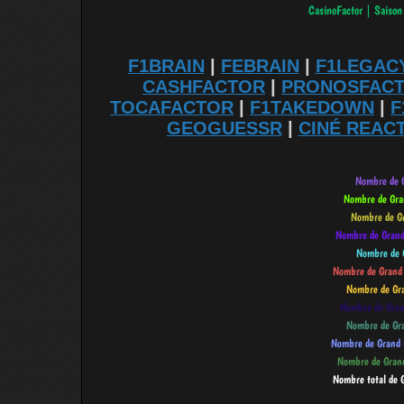
F1BRAIN
|
FEBRAIN
|
F1LEGAC
CASHFACTOR
|
PRONOSFAC
TOCAFACTOR
|
F1TAKEDOWN
|
F
GEOGUESSR
|
CINÉ REAC