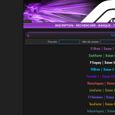
INSCRIPTION
•
RECHERCHER
•
BANQUE
•
Co
Pseudo :
Mot de passe :