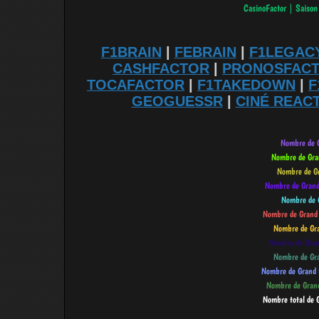
F1BRAIN
|
FEBRAIN
|
F1LEGAC
CASHFACTOR
|
PRONOSFAC
TOCAFACTOR
|
F1TAKEDOWN
|
F
GEOGUESSR
|
CINÉ REAC