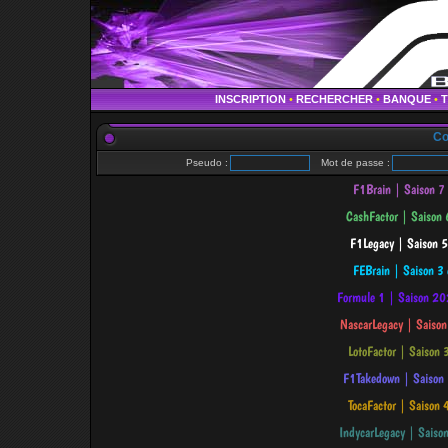
INSCRIPTION
•
RECHERCHER
•
BANQUE
•
Co
Pseudo :
Mot de passe :