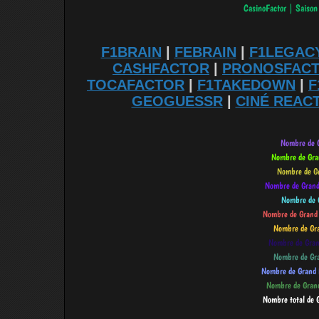
F1BRAIN
|
FEBRAIN
|
F1LEGAC
CASHFACTOR
|
PRONOSFAC
TOCAFACTOR
|
F1TAKEDOWN
|
F
GEOGUESSR
|
CINÉ REAC