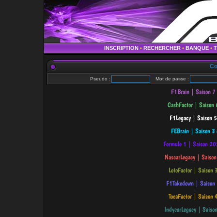
INSCRIPTION
•
RECHERCHER
•
BANQUE
•
Co
Pseudo :
Mot de passe :