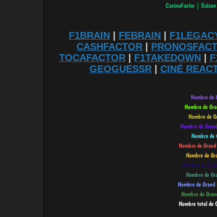
F1BRAIN
|
FEBRAIN
|
F1LEGAC
CASHFACTOR
|
PRONOSFAC
TOCAFACTOR
|
F1TAKEDOWN
|
F
GEOGUESSR
|
CINÉ REAC