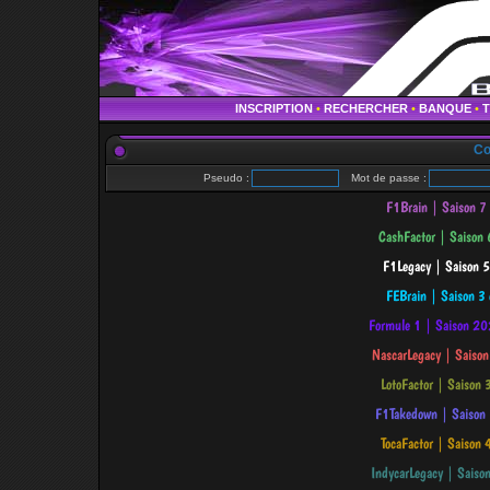
INSCRIPTION
•
RECHERCHER
•
BANQUE
•
Co
Pseudo :
Mot de passe :