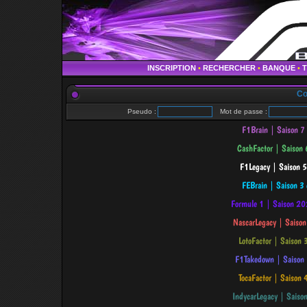
INSCRIPTION
•
RECHERCHER
•
BANQUE
•
Co
Pseudo :
Mot de passe :