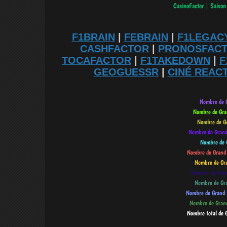
F1BRAIN
|
FEBRAIN
|
F1LEGAC
CASHFACTOR
|
PRONOSFAC
TOCAFACTOR
|
F1TAKEDOWN
|
F
GEOGUESSR
|
CINÉ REAC