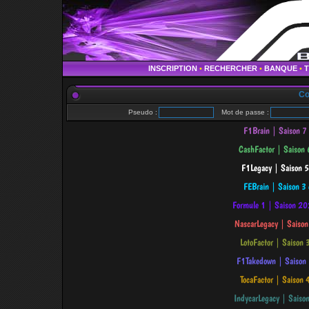
INSCRIPTION
•
RECHERCHER
•
BANQUE
•
Co
Pseudo :
Mot de passe :