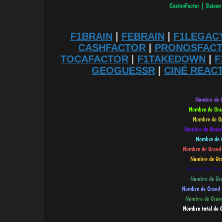
F1BRAIN
|
FEBRAIN
|
F1LEGAC
CASHFACTOR
|
PRONOSFAC
TOCAFACTOR
|
F1TAKEDOWN
|
F
GEOGUESSR
|
CINÉ REAC