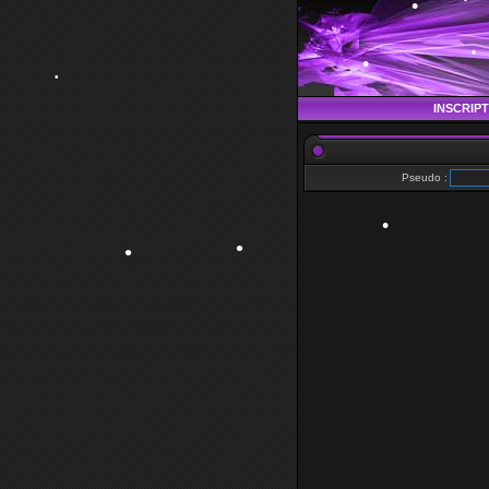
•
•
•
•
•
INSCRIP
Pseudo :
•
•
•