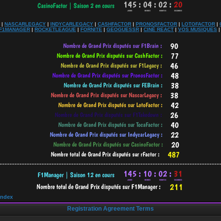
|
NASCARLEGACY
|
INDYCARLEGACY
|
CASHFACTOR
|
PRONOSFACTOR
|
LOTOFACTOR
|
F1MANAGER
|
ROCKETLEAGUE
|
FORNITE
|
GEOGUESSR
|
CINÉ REACT
|
VOS MUSIQUES
-----------------------------------------------------------------------------------------
Index
Registration Agreement Terms