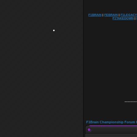
F1BRAIN
|
FEBRAIN
|
F1LEGACY
F1TAKEDOWN
|
•
--------
F1Brain Championship Forum 