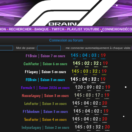
•
•
•
TION
•
RECHERCHER
•
BANQUE
•
TWITCH
•
PLAYLIST YOUTUBE
•
CONNEXION/DÉC
•
Connexion au forum
Mot de passe :
me connecter automatiquement à chaque visite
•
•