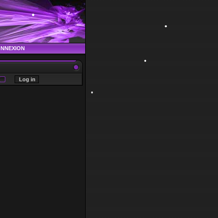
•
•
•
ONNEXION
•
•