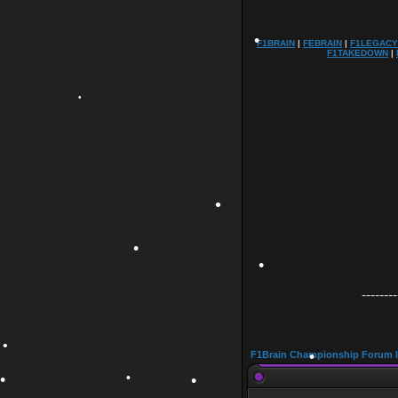
F1BRAIN
|
FEBRAIN
|
F1LEGACY
F1TAKEDOWN
|
•
•
•
•
--------
•
F1Brain Championship Forum 
•