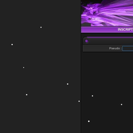
•
INSCRIP
Pseudo :
•
•
•
•
•
•
•
•