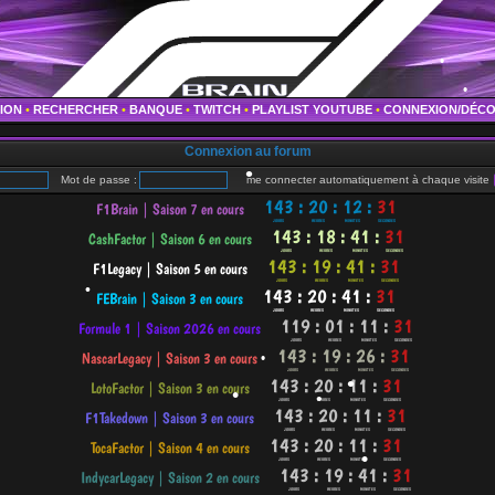
•
TION
•
RECHERCHER
•
BANQUE
•
TWITCH
•
PLAYLIST YOUTUBE
•
CONNEXION/DÉC
•
•
•
Connexion au forum
•
Mot de passe :
me connecter automatiquement à chaque visite
•
•
•
•