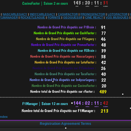
•
•
|
NASCARLEGACY
|
INDYCARLEGACY
|
CASHFACTOR
|
PRONOSFACTOR
|
LOTOFACTOR
|
F1MANAGER
|
ROCKETLEAGUE
|
FORNITE
|
GEOGUESSR
|
CINÉ REACT
|
VOS MUSIQUES
•
-----------------------------------------------------------------------------------------
•
Index
Registration Agreement Terms
•