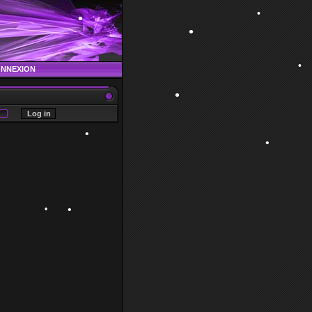
•
ONNEXION
•
•
•
•
•
•
•
•