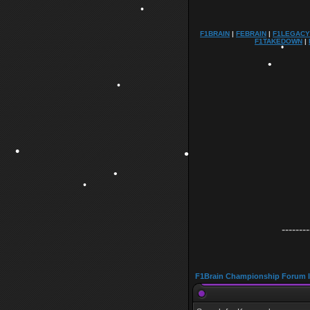
•
F1BRAIN
|
FEBRAIN
|
F1LEGACY
F1TAKEDOWN
|
•
•
•
•
•
•
•
•
•
--------
•
F1Brain Championship Forum 