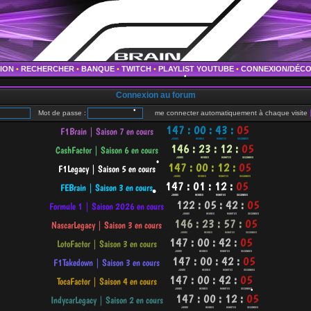
•
TION
•
RECHERCHER
•
BANQUE
•
TWITCH
•
PLAYLIST YOUTUBE
•
CONNEXION/DÉC
Connexion au forum
Mot de passe :
me connecter automatiquement à chaque visite
•
•
•
•