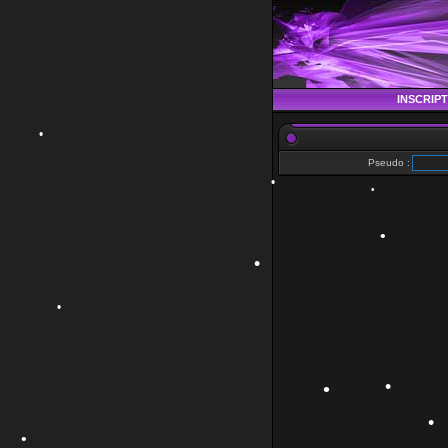
INSCRIP
Pseudo :
•
•
•
•
•
•
•