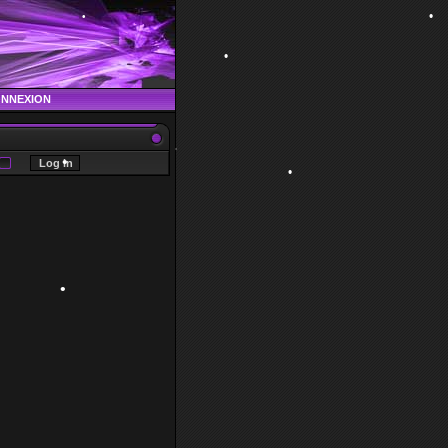
•
•
•
•
•
ONNEXION
•
•
•
•