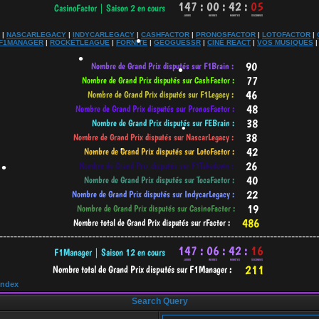
•
|
NASCARLEGACY
|
INDYCARLEGACY
|
CASHFACTOR
|
PRONOSFACTOR
|
LOTOFACTOR
|
F1MANAGER
|
ROCKETLEAGUE
|
FORNITE
|
GEOGUESSR
|
CINÉ REACT
|
VOS MUSIQUES
•
•
•
•
•
•
-----------------------------------------------------------------------------------------
Index
Search Query