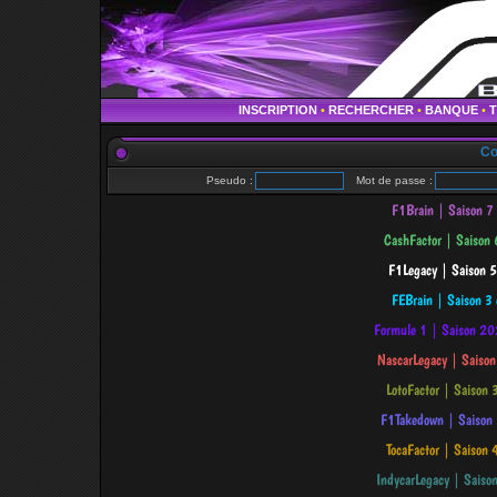
INSCRIPTION
•
RECHERCHER
•
BANQUE
•
Co
Pseudo :
Mot de passe :