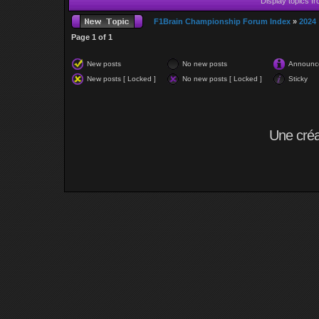
Display topics f
F1Brain Championship Forum Index
»
2024
Page
1
of
1
New posts
No new posts
Announc
New posts [ Locked ]
No new posts [ Locked ]
Sticky
Une cré