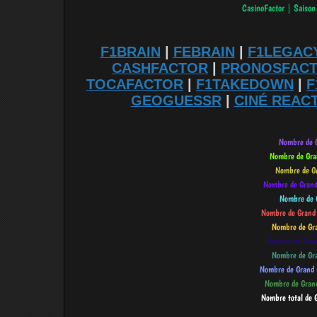
F1BRAIN
|
FEBRAIN
|
F1LEGAC
CASHFACTOR
|
PRONOSFAC
TOCAFACTOR
|
F1TAKEDOWN
|
F
GEOGUESSR
|
CINÉ REAC