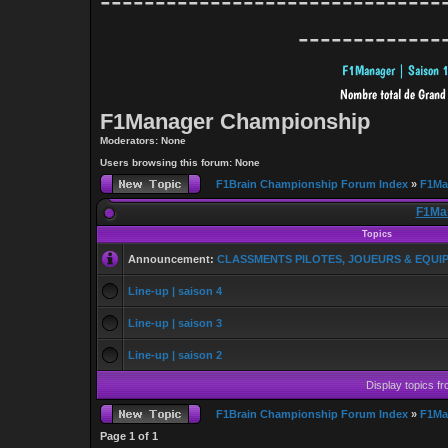
-------------------------------
-------------
F1Manager Championship
Moderators: None
Users browsing this forum: None
F1Brain Championship Forum Index
»
F1Ma
F1Ma
Topics
Announcement:
CLASSMENTS PILOTES, JOUEURS & EQUI
Line-up | saison 4
Line-up | saison 3
Line-up | saison 2
Display topics f
F1Brain Championship Forum Index
»
F1Ma
Page
1
of
1