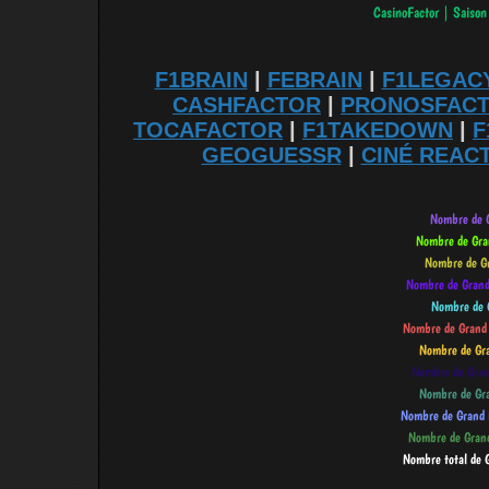
F1BRAIN
|
FEBRAIN
|
F1LEGAC
CASHFACTOR
|
PRONOSFAC
TOCAFACTOR
|
F1TAKEDOWN
|
F
GEOGUESSR
|
CINÉ REAC