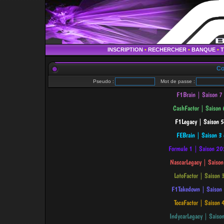
INSCRIPTION
•
RECHERCHER
•
BANQUE
•
Co
Pseudo :
Mot de passe :