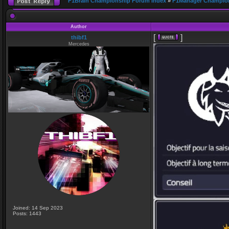
F1Brain Championship Forum Index
»
F1Manager Champio
Author
[
]
thibf1
Mercedes
•
Joined: 14 Sep 2023
Posts: 1443