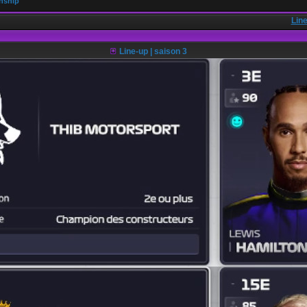
nship
•
Line
Line-up | saison 3
•
•