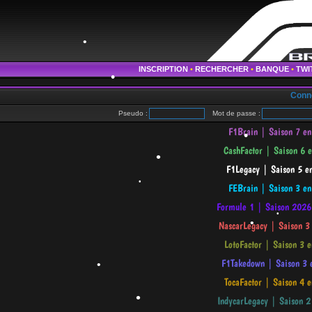
•
•
INSCRIPTION
•
RECHERCHER
•
BANQUE
•
TWI
•
Conn
Pseudo :
Mot de passe :
•
•
•
•
•