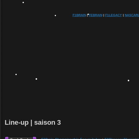
•
F1BRAIN
|
FEBRAIN
|
F1LEGACY
|
NASCAR
•
•
•
•
•
•
•
Line-up | saison 3
•
•