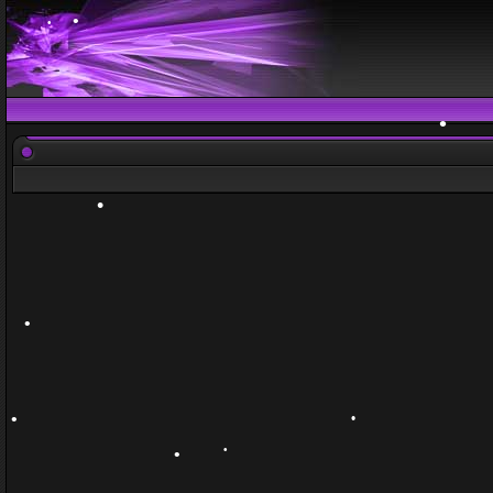
•
•
•
•
•