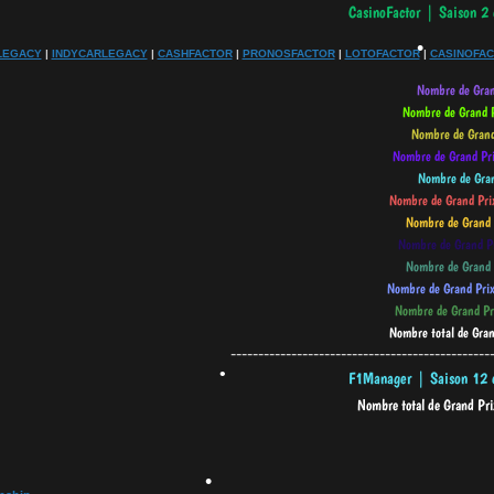
LEGACY
|
INDYCARLEGACY
|
CASHFACTOR
|
PRONOSFACTOR
|
LOTOFACTOR
|
CASINOFA
•
•
•
-----------------------------------------------