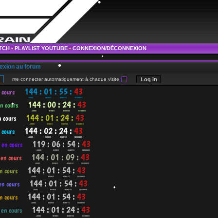
•
TCH
•
PLAYLIST YOUTUBE
•
CONNEXION/DÉCONNEXION
exion au forum
me connecter automatiquement à chaque visite
•
•
•
•
•
•
•