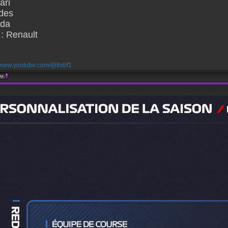
ari
des
nda
: Renault
//www.youtube.com/@thibf1