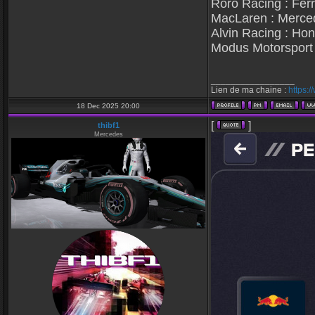
Roro Racing : Ferr
MacLaren : Merce
Alvin Racing : Ho
Modus Motorsport 
_________________
Lien de ma chaine :
https:
18 Dec 2025 20:00
[
]
thibf1
Mercedes