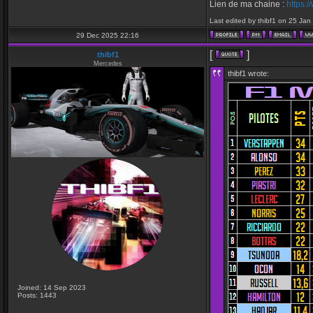
Lien de ma chaine :
https:
Last edited by thibf1 on 25 Jan 
29 Dec 2025 22:16
[
]
thibf1
Mercedes
thibf1 wrote:
Joined: 14 Sep 2023
Posts: 1443