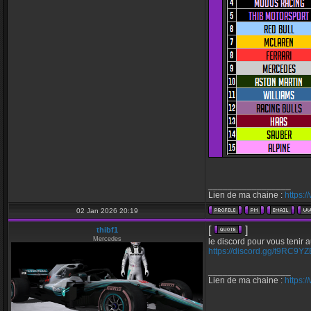
_________________
Lien de ma chaine :
https:
02 Jan 2026 20:19
[
]
thibf1
Mercedes
le discord pour vous tenir a
https://discord.gg/t9RC9YZ
_________________
Lien de ma chaine :
https: