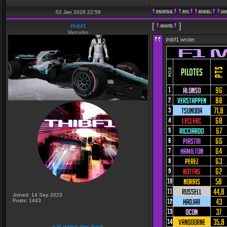
02 Jan 2026 22:59
[
]
thibf1
Mercedes
thibf1 wrote:
Joined: 14 Sep 2023
Posts: 1443
👉Listing des évos