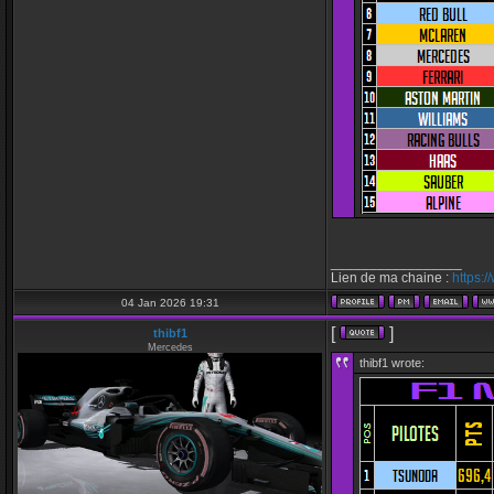
_________________
Lien de ma chaine :
https:
04 Jan 2026 19:31
[
]
thibf1
Mercedes
thibf1 wrote: