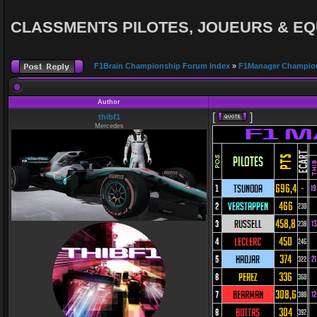
CLASSMENTS PILOTES, JOUEURS & EQ
F1Brain Championship Forum Index
»
F1Manager Champio
Author
[
]
thibf1
Mercedes