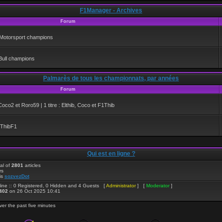
F1Manager - Archives
Forum
b Motorsport champions
Bull champions
Palmarès de tous les championnats, par années
Forum
: Coco2 et Roro59 | 1 titre : Elthib, Coco et F1Thib
t ThibF1
Qui est en ligne ?
al of
2801
articles
rs
is
sozvezDot
ine :: 0 Registered, 0 Hidden and 4 Guests [
Administrator
] [
Moderator
]
402
on 26 Oct 2025 10:41
ver the past five minutes