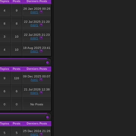
Topics
Posts
Derniers Posts
•
26 Jan 2026 00:26
4
9
thibf1
•
22 Jul 2025 21:20
8
8
thibf1
22 Jul 2025 21:23
3
10
thibf1
18 Aug 2025 23:41
4
10
thibf1
Topics
Posts
Derniers Posts
09 Dec 2025 00:07
9
116
Adri1
21 Jul 2026 12:38
6
6
thibf1
0
0
No Posts
Topics
Posts
Derniers Posts
25 Dec 2024 21:26
5
5
thibf1