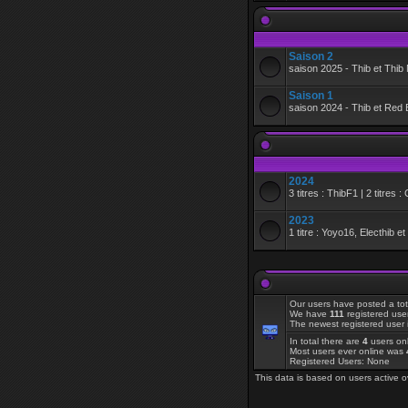
Saison 2
saison 2025 - Thib et Thi
Saison 1
saison 2024 - Thib et Red 
2024
3 titres : ThibF1 | 2 titres 
2023
1 titre : Yoyo16, Electhib e
Our users have posted a tot
We have
111
registered use
The newest registered user 
In total there are
4
users onl
Most users ever online was
Registered Users: None
This data is based on users active o