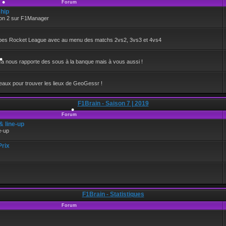
Forum
hip
•
ison 2 sur F1Manager
oupes Rocket League avec au menu des matchs 2vs2, 3vs3 et 4vs4
•
a nous rapporte des sous à la banque mais à vous aussi !
aux pour trouver les lieux de GeoGessr !
F1Brain - Saison 7 | 2019
•
Forum
 line-up
e-up
Prix
•
F1Brain - Statistiques
Forum