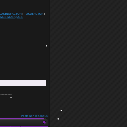
CASINOFACTOR
|
TOCAFACTOR
|
|
MES MUSIQUES
•
---------
Posts non répondus
•