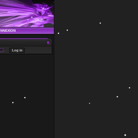
ONNEXION
•
•
•
•
•
•
•
•
•