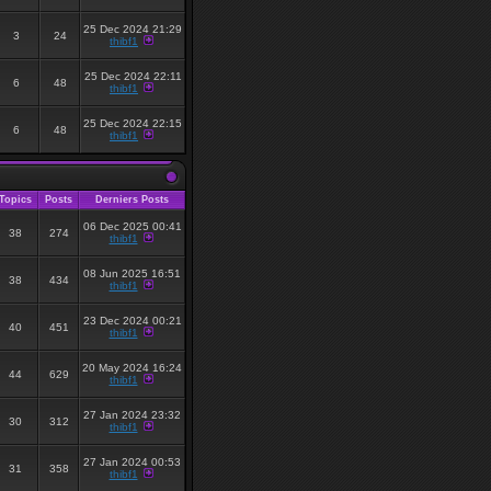
25 Dec 2024 21:29
3
24
thibf1
25 Dec 2024 22:11
6
48
thibf1
25 Dec 2024 22:15
6
48
thibf1
Topics
Posts
Derniers Posts
06 Dec 2025 00:41
38
274
thibf1
08 Jun 2025 16:51
38
434
thibf1
23 Dec 2024 00:21
40
451
thibf1
20 May 2024 16:24
44
629
thibf1
27 Jan 2024 23:32
30
312
thibf1
27 Jan 2024 00:53
31
358
thibf1