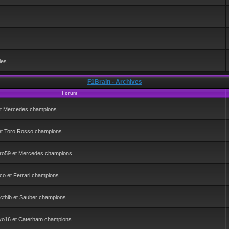
les
F1Brain - Archives
Forum
 et Mercedes champions
 et Toro Rosso champions
ro59 et Mercedes champions
o et Ferrari champions
cthib et Sauber champions
yo16 et Caterham champions