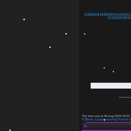
•
•
F1BRAIN
|
FEBRAIN
|
F1LEGACY
F1TAKEDOWN
|
•
•
•
•
•
--------
The time now is 06 Aug 2026 20:02
F1Brain Championship Forum I