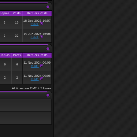
Topics
Posts
Derniers Posts
18 Dec 2025 19:57
2
19
thibf1
19 Jun 2025 15:06
2
32
thibf1
Topics
Posts
Derniers Posts
11 Nov 2024 00:09
6
6
thibf1
11 Nov 2024 00:05
2
2
thibf1
All times are GMT + 2 Hours