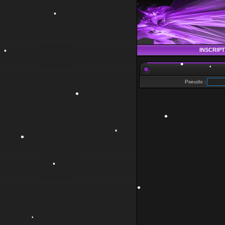
•
INSCRIP
•
Pseudo :
•
•
•
•
•
•
•
•
•