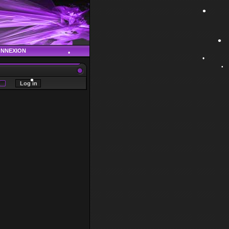
•
ONNEXION
•
•
•
•
•