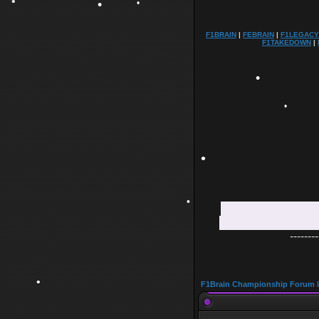
F1BRAIN
|
FEBRAIN
|
F1LEGACY
F1TAKEDOWN
|
•
•
•
•
•
•
--------
•
F1Brain Championship Forum 