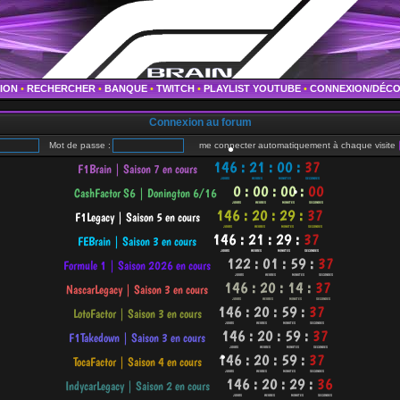
•
TION
•
RECHERCHER
•
BANQUE
•
TWITCH
•
PLAYLIST YOUTUBE
•
CONNEXION/DÉC
Connexion au forum
Mot de passe :
me connecter automatiquement à chaque visite
•
•