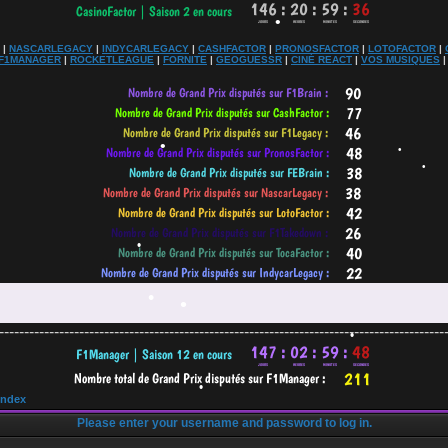
•
|
NASCARLEGACY
|
INDYCARLEGACY
|
CASHFACTOR
|
PRONOSFACTOR
|
LOTOFACTOR
|
F1MANAGER
|
ROCKETLEAGUE
|
FORNITE
|
GEOGUESSR
|
CINÉ REACT
|
VOS MUSIQUES
•
•
•
•
•
-----------------------------------------------------------------------------------------
•
•
•
Index
Please enter your username and password to log in.
•