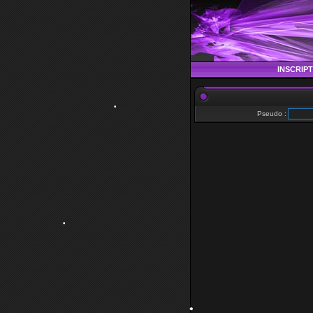
INSCRIP
Pseudo :
•
•