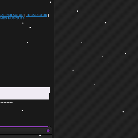
CASINOFACTOR
|
TOCAFACTOR
|
|
MES MUSIQUES
•
•
•
•
•
•
•
•
•
•
•
---------
•
•