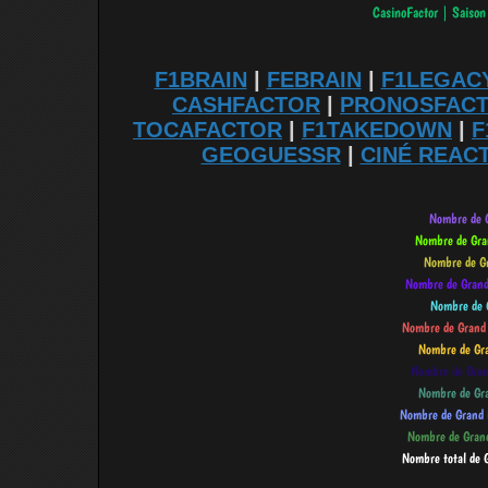
F1BRAIN
|
FEBRAIN
|
F1LEGAC
CASHFACTOR
|
PRONOSFAC
TOCAFACTOR
|
F1TAKEDOWN
|
F
GEOGUESSR
|
CINÉ REAC