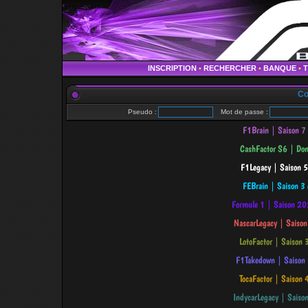
INSCRIPTION
•
RECHERCHER
•
BANQUE
•
Co
Pseudo :
Mot de passe :