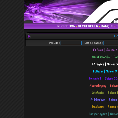
INSCRIPTION
•
RECHERCHER
•
BANQUE
•
Co
Pseudo :
Mot de passe :