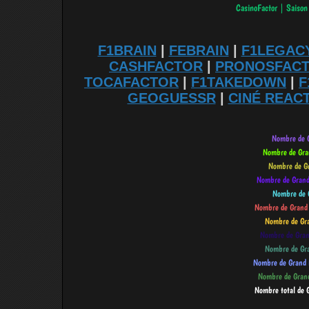
F1BRAIN
|
FEBRAIN
|
F1LEGAC
CASHFACTOR
|
PRONOSFAC
TOCAFACTOR
|
F1TAKEDOWN
|
F
GEOGUESSR
|
CINÉ REAC