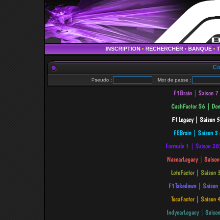
INSCRIPTION
•
RECHERCHER
•
BANQUE
•
Co
Pseudo :
Mot de passe :