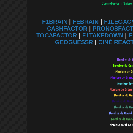
F1BRAIN
|
FEBRAIN
|
F1LEGAC
CASHFACTOR
|
PRONOSFAC
TOCAFACTOR
|
F1TAKEDOWN
|
F
GEOGUESSR
|
CINÉ REAC