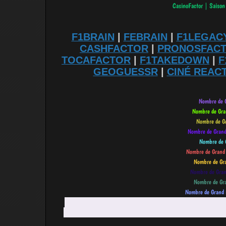
F1BRAIN
|
FEBRAIN
|
F1LEGAC
CASHFACTOR
|
PRONOSFAC
TOCAFACTOR
|
F1TAKEDOWN
|
F
GEOGUESSR
|
CINÉ REAC