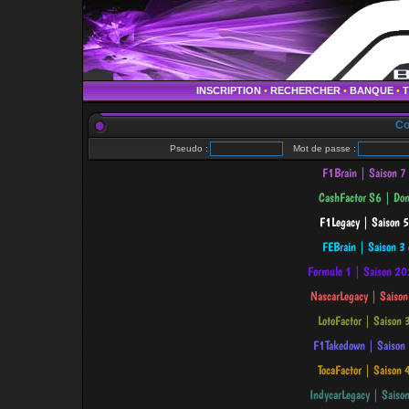
INSCRIPTION
•
RECHERCHER
•
BANQUE
•
Co
Pseudo :
Mot de passe :