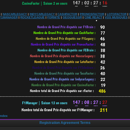
•
|
NASCARLEGACY
|
INDYCARLEGACY
|
CASHFACTOR
|
PRONOSFACTOR
|
LOTOFACTOR
|
F1MANAGER
|
ROCKETLEAGUE
|
FORNITE
|
GEOGUESSR
|
CINÉ REACT
|
VOS MUSIQUES
•
-----------------------------------------------------------------------------------------
Index
Registration Agreement Terms