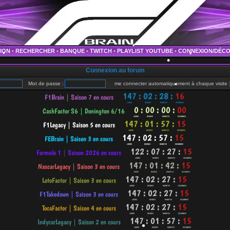
TION
•
RECHERCHER
•
BANQUE
•
TWITCH
•
PLAYLIST YOUTUBE
•
CONNEXION/DÉC
•
Connexion au forum
•
•
Mot de passe :
me connecter automatiquement à chaque visite
•
•