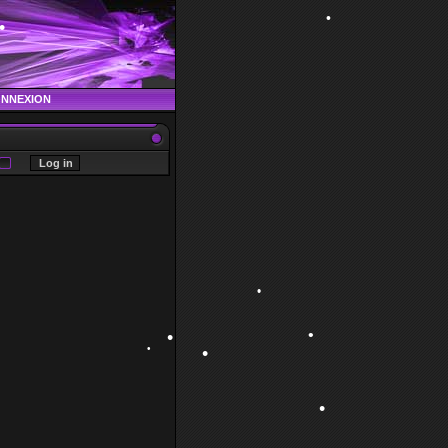
•
•
•
ONNEXION
•
•
•
•
•