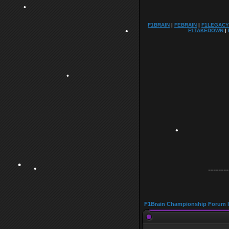
F1BRAIN
|
FEBRAIN
|
F1LEGACY
•
F1TAKEDOWN
|
•
•
•
--------
•
•
F1Brain Championship Forum 