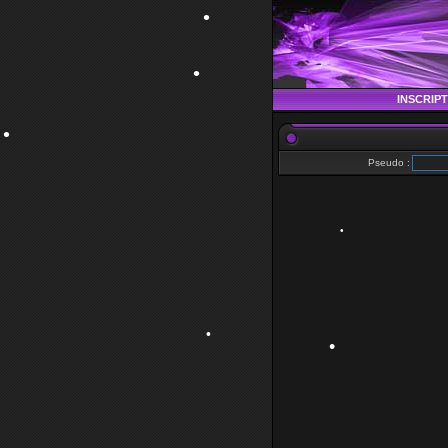
•
•
INSCRIP
•
Pseudo :
•
•
•
•