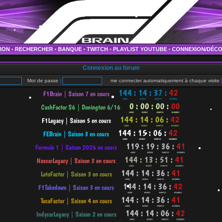
•
•
•
•
•
TION
•
RECHERCHER
•
BANQUE
•
TWITCH
•
PLAYLIST YOUTUBE
•
CONNEXION/DÉC
Connexion au forum
Mot de passe :
me connecter automatiquement à chaque visite
•
•
•
•