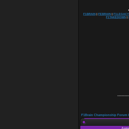
F1BRAIN
|
FEBRAIN
|
F1LEGACY
F1TAKEDOWN
|
•
•
--------
F1Brain Championship Forum 
Avata