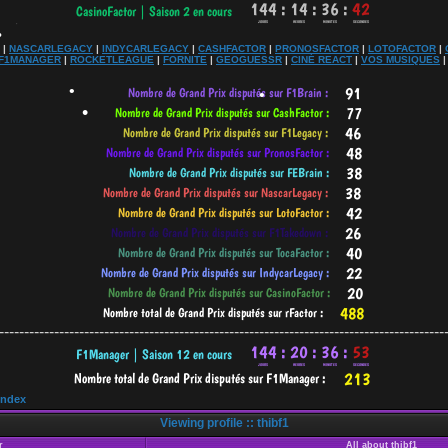
|
NASCARLEGACY
|
INDYCARLEGACY
|
CASHFACTOR
|
PRONOSFACTOR
|
LOTOFACTOR
|
F1MANAGER
|
ROCKETLEAGUE
|
FORNITE
|
GEOGUESSR
|
CINÉ REACT
|
VOS MUSIQUES
•
•
•
•
-----------------------------------------------------------------------------------------
Index
Viewing profile :: thibf1
r
All about thibf1