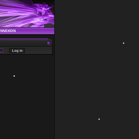
•
ONNEXION
•
•
•
•
•