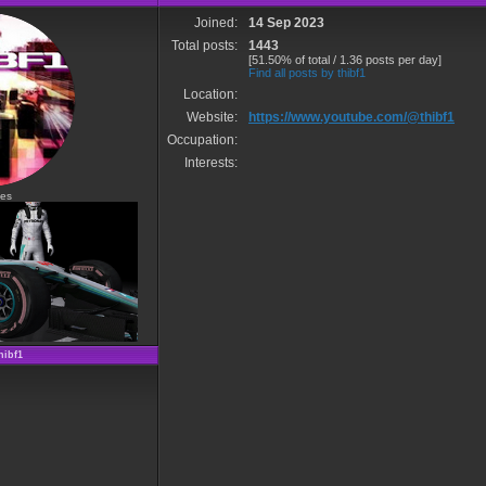
Joined:
14 Sep 2023
Total posts:
1443
[51.50% of total / 1.36 posts per day]
Find all posts by thibf1
Location:
Website:
https://www.youtube.com/@thibf1
Occupation:
Interests:
es
hibf1