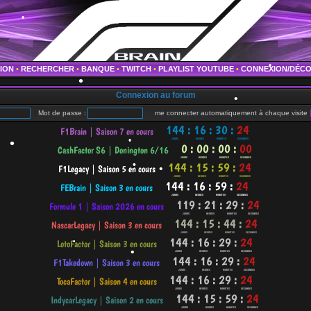
•
•
TION
•
RECHERCHER
•
BANQUE
•
TWITCH
•
PLAYLIST YOUTUBE
•
CONNEXION/DÉC
•
Connexion au forum
•
•
Mot de passe :
me connecter automatiquement à chaque visite
•
•
•
•
•
•
•