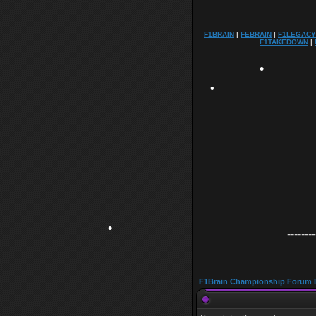
F1BRAIN
|
FEBRAIN
|
F1LEGACY
F1TAKEDOWN
|
•
•
•
--------
•
F1Brain Championship Forum 