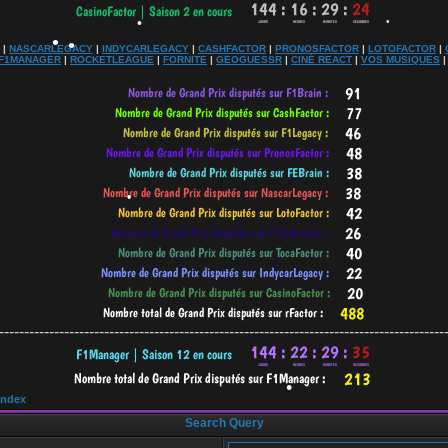
|
NASCARLEGACY
|
INDYCARLEGACY
|
CASHFACTOR
|
PRONOSFACTOR
|
LOTOFACTOR
|
F1MANAGER
|
ROCKETLEAGUE
|
FORNITE
|
GEOGUESSR
|
CINÉ REACT
|
VOS MUSIQUES
•
•
•
•
•
-----------------------------------------------------------------------------------------
Index
Search Query