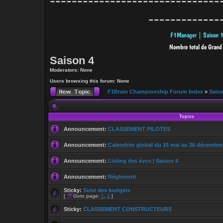
-------------------------------
-------------
Saison 4
Moderators: None
Users browsing this forum: None
F1Brain Championship Forum Index
»
Sais
Topics
Announcement:
CLASSEMENT PILOTES
Announcement:
Calendrier global du 16 mai au 26 décembre
Announcement:
Listing des évos | Saison 4
Announcement:
Réglement
Sticky:
Suivi des budgets
[
Goto page:
1
,
2
]
Sticky:
CLASSEMENT CONSTRUCTEURS