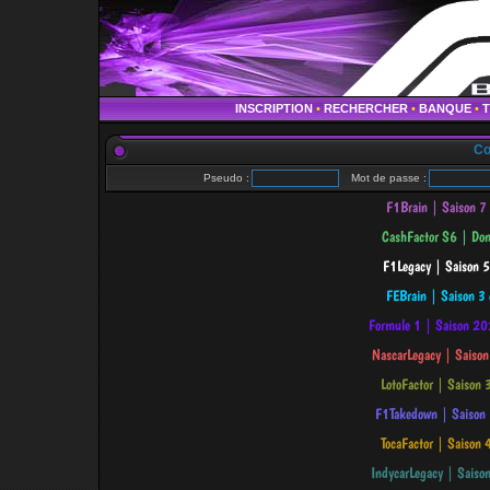
INSCRIPTION
•
RECHERCHER
•
BANQUE
•
Co
Pseudo :
Mot de passe :