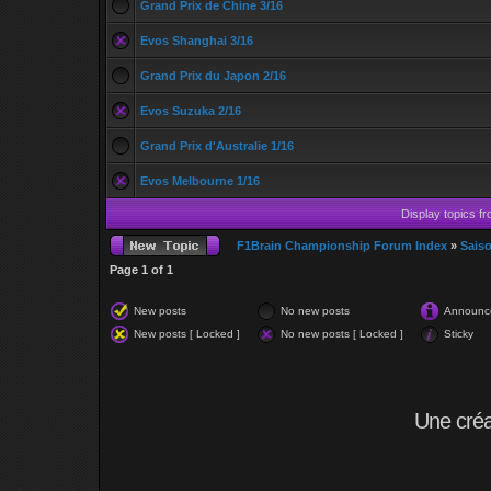
Grand Prix de Chine 3/16
Evos Shanghai 3/16
Grand Prix du Japon 2/16
Evos Suzuka 2/16
Grand Prix d'Australie 1/16
Evos Melbourne 1/16
Display topics f
F1Brain Championship Forum Index
»
Sais
Page
1
of
1
New posts
No new posts
Announc
New posts [ Locked ]
No new posts [ Locked ]
Sticky
Une cré