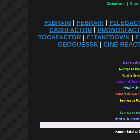
F1BRAIN
|
FEBRAIN
|
F1LEGAC
CASHFACTOR
|
PRONOSFAC
TOCAFACTOR
|
F1TAKEDOWN
|
F
GEOGUESSR
|
CINÉ REAC