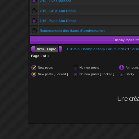
2/16 - Evos Monaco
1/16 - GP d'Abu Dhabi
1/16 - Evos Abu Dhabi
Recensement des dates d'anniversaires
Display topics f
F1Brain Championship Forum Index
»
Sais
Page
1
of
1
New posts
No new posts
Announc
New posts [ Locked ]
No new posts [ Locked ]
Sticky
Une cré