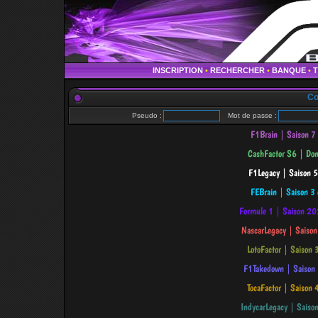
INSCRIPTION
•
RECHERCHER
•
BANQUE
•
Co
Pseudo :
Mot de passe :