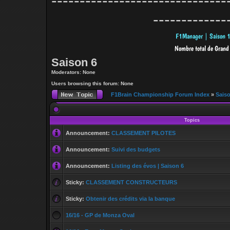
-------------------------------
-------------
Saison 6
Moderators: None
Users browsing this forum: None
F1Brain Championship Forum Index
»
Sais
Topics
Announcement:
CLASSEMENT PILOTES
Announcement:
Suivi des budgets
Announcement:
Listing des évos | Saison 6
Sticky:
CLASSEMENT CONSTRUCTEURS
Sticky:
Obtenir des crédits via la banque
16/16 - GP de Monza Oval