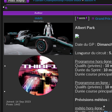
F1Brain Championship Forum Index
»
Saison 4
Author
[
]
thibf1
Grand Prix d
Mercedes
Albert Park
•
Date du GP :
Dimanche
Longueur du circuit :
5
Programme hors-ligne 
•
Qualifs (privées) :
10 
Durée du Sprint :
10 m
Durée course principal
•
Programme en ligne :
Qualifs (privées) :
10 
Durée course principal
Prévisions météos :
Joined: 14 Sep 2023
Posts: 1442
météo hors-ligne :
•