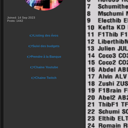
Joined: 14 Sep 2023
Posts: 1442
👉Listing des évos
👉Suivi des budgets
👉Prendre à la Banque
👉Chaine Youtube
👉Chaine Twitch