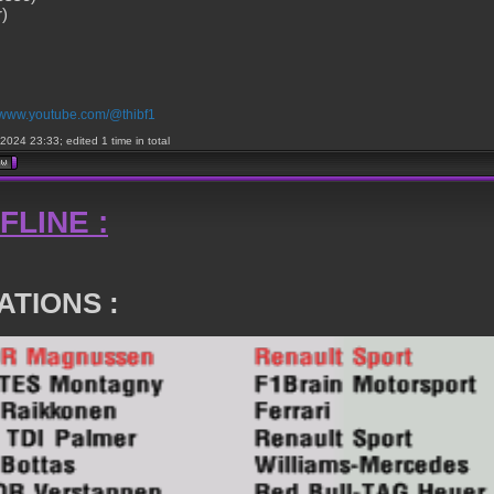
r)
//www.youtube.com/@thibf1
2024 23:33; edited 1 time in total
FLINE :
ATIONS :