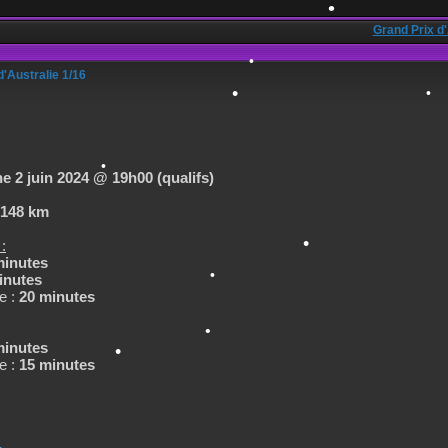
•
Grand Prix d'
'Australie 1/16
•
 2 juin 2024 @ 19h00 (qualifs)
.148 km
•
:
minutes
•
inutes
e :
20 minutes
minutes
•
e :
15 minutes
•