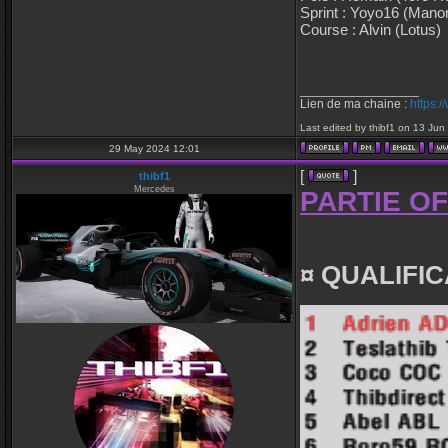
Sprint : Yoyo16 (Mano
Course : Alvin (Lotus)
•
_________________
•
Lien de ma chaine :
https:
Last edited by thibf1 on 13 Jun 
29 May 2024 12:01
[
]
thibf1
Mercedes
PARTIE OF
¤ QUALIFIC