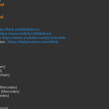
e
•
eil
•
eil
tps://kick.com/thibdirect
ttps://www.twitch.tv/thibdirect
•
 :
https://www.youtube.com/@eclecthib
•
ion :
https://dailymotion.com/elthib
•
ham)
i)
erham)
 (Mercedes)
t (Mercedes)
cedes)
osso)