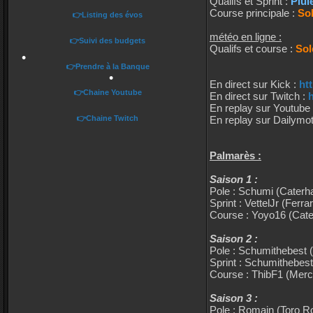
Qualifs et Sprint :
Plui
Course principale :
Sol
👉Listing des évos
météo en ligne :
•
👉Suivi des budgets
•
Qualifs et course :
Sol
👉Prendre à la Banque
En direct sur Kick :
ht
•
👉Chaine Youtube
En direct sur Twitch :
h
En replay sur Youtube
👉Chaine Twitch
En replay sur Dailymot
Palmarès :
Saison 1 :
Pole : Schumi (Cater
Sprint : VettelJr (Ferrar
Course : Yoyo16 (Cat
Saison 2 :
•
Pole : Schumithebest
Sprint : Schumithebes
•
Course : ThibF1 (Mer
Saison 3 :
Pole : Romain (Toro R