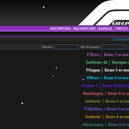
•
•
INSCRIPTION
•
RECHERCHER
•
BANQUE
•
TWITCH
•
Connexio
Pseudo :
Mot de passe :
me
•
•
•