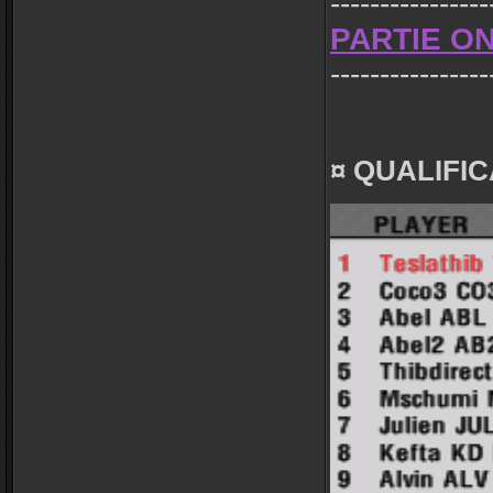
----------------
PARTIE ON
----------------
¤ QUALIFIC