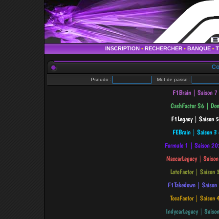
INSCRIPTION
•
RECHERCHER
•
BANQUE
•
Co
Pseudo :
Mot de passe :