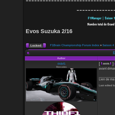
-------------------------------
-------------
Evos Suzuka 2/16
F1Brain Championship Forum Index
»
Saison 4
E
Author
[
]
thibf1
Mercedes
avant dima
_________
Lien de ma
Last edited b