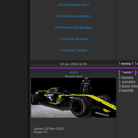
👉Listing des évos
👉Suivi des budgets
👉Prendre à la Banque
👉Chaine Youtube
👉Chaine Twitch
16 Jun 2024 11:01
[
]
Adri1
Renault Sport
2 trainée
1 surralim
3 tours min
3 fiabilité
Joined: 02 Nov 2023
Posts: 57