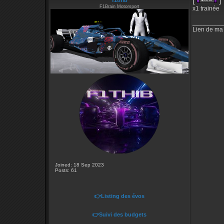
[
]
f1thib
F1Brain Motorsport
x1 trainée
_________
Lien de ma
Joined: 18 Sep 2023
Posts: 61
👉Listing des évos
👉Suivi des budgets