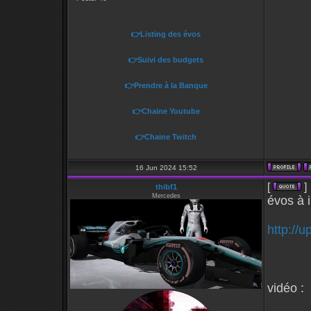
👉Listing des évos
👉Suivi des budgets
👉Prendre à la Banque
👉Chaine Youtube
👉Chaine Twitch
16 Jun 2024 15:52
[
]
thibf1
Mercedes
évos à i
http://u
vidéo :