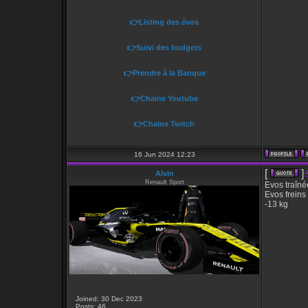
👉Listing des évos
👉Suivi des budgets
👉Prendre à la Banque
👉Chaine Youtube
👉Chaine Twitch
16 Jun 2024 12:23
[
]
Alvin
Renault Sport
Evos traîné
Evos freins
-13 kg
Joined: 30 Dec 2023
Posts: 46