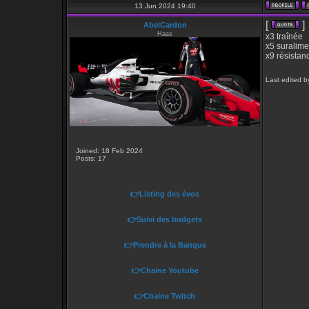
13 Jun 2024 19:40
[
]
AbelCardon
Haas
x3 traînée
x5 suralime
x9 résistan
Last edited b
Joined: 18 Feb 2024
Posts: 17
👉Listing des évos
👉Suivi des budgets
👉Prendre à la Banque
👉Chaine Youtube
👉Chaine Twitch