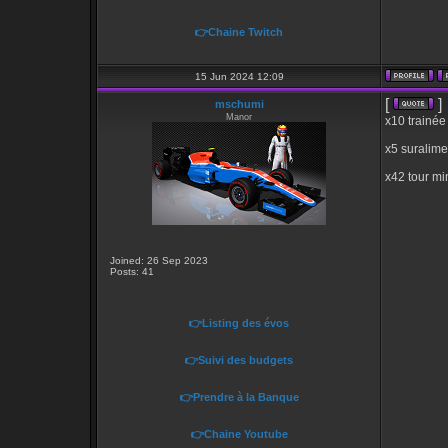
👉Chaine Twitch
15 Jun 2024 12:09
[
]
mschumi
Manor
x10 trainée
x5 suralime
x42 tour mi
Joined: 26 Sep 2023
Posts: 41
👉Listing des évos
👉Suivi des budgets
👉Prendre à la Banque
👉Chaine Youtube