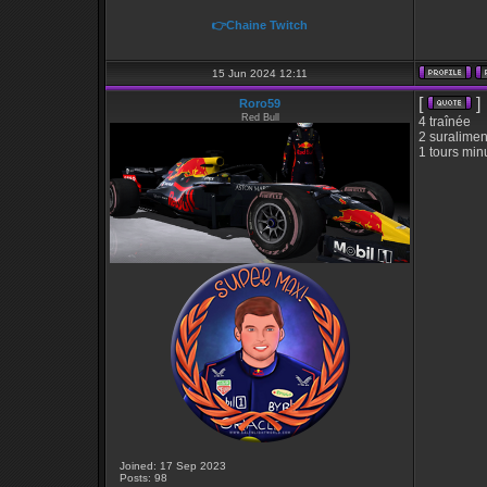
👉Chaine Twitch
15 Jun 2024 12:11
[
]
Roro59
Red Bull
4 traînée
2 suralimen
1 tours min
Joined: 17 Sep 2023
Posts: 98