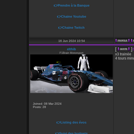
👉Prendre à la Banque
👉Chaine Youtube
👉Chaine Twitch
16 Jun 2024 10:54
[
]
elthib
F1Brain Motorsport
x3 trainée
4 tours min
Joined: 08 Mar 2024
Posts: 28
👉Listing des évos
👉Suivi des budgets