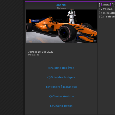
[
]
abdelf1
Mclaren
1x trainee
1x puissanc
70x resista
Joined: 15 Sep 2023
Posts: 33
👉Listing des évos
👉Suivi des budgets
👉Prendre à la Banque
👉Chaine Youtube
👉Chaine Twitch