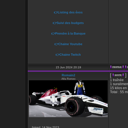
👉Listing des évos
👉Suivi des budgets
👉Prendre à la Banque
👉Chaine Youtube
👉Chaine Twitch
15 Jun 2024 20:19
[
]
Romain2
Alfa Romeo
1 traînée
1 suralimen
15 kilos en
Total : 55 m
Joined: 14 Nov 2023