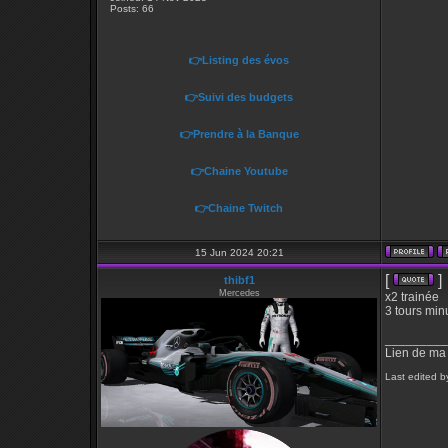
Posts: 66
👉Listing des évos
👉Suivi des budgets
👉Prendre à la Banque
👉Chaine Youtube
👉Chaine Twitch
15 Jun 2024 20:21
[
]
thibf1
Mercedes
x2 trainée
3 tours min
_________
Lien de ma
Last edited b