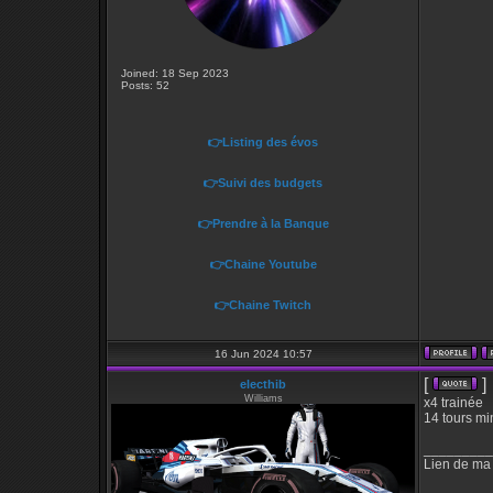
Joined: 18 Sep 2023
Posts: 52
👉Listing des évos
👉Suivi des budgets
👉Prendre à la Banque
👉Chaine Youtube
👉Chaine Twitch
16 Jun 2024 10:57
[
]
electhib
Williams
x4 trainée
14 tours mi
_________
Lien de ma