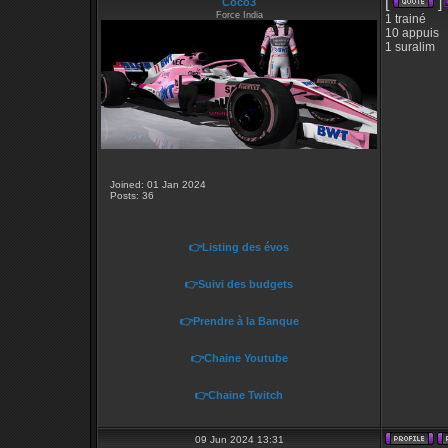
[
]
Coco3
Force India
1 trainé
10 appuis
1 suralim
Joined: 01 Jan 2024
Posts: 36
👉Listing des évos
👉Suivi des budgets
👉Prendre à la Banque
👉Chaine Youtube
👉Chaine Twitch
09 Jun 2024 13:31