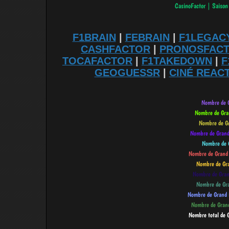
F1BRAIN
|
FEBRAIN
|
F1LEGAC
CASHFACTOR
|
PRONOSFAC
TOCAFACTOR
|
F1TAKEDOWN
|
F
GEOGUESSR
|
CINÉ REAC