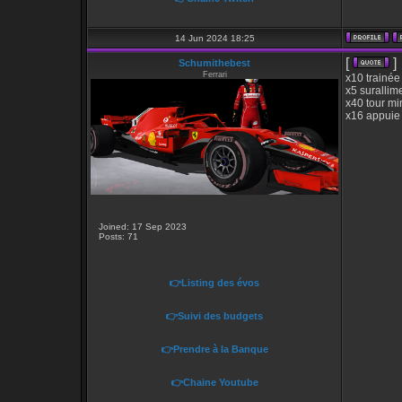
14 Jun 2024 18:25
[
]
Schumithebest
Ferrari
x10 trainée
x5 surallim
x40 tour mi
x16 appuie
Joined: 17 Sep 2023
Posts: 71
👉Listing des évos
👉Suivi des budgets
👉Prendre à la Banque
👉Chaine Youtube