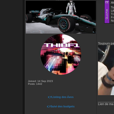
Al
To
Li
Tr
Fr
No
Toujours pa
Joined: 14 Sep 2023
Posts: 1442
👉Listing des évos
_________
Lien de ma
👉Suivi des budgets