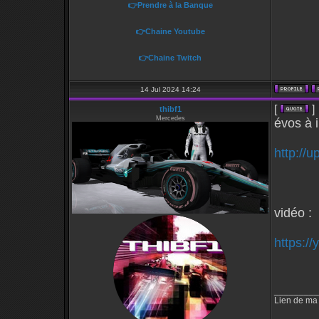
👉Prendre à la Banque
👉Chaine Youtube
👉Chaine Twitch
14 Jul 2024 14:24
[
]
thibf1
Mercedes
évos à i
http://u
vidéo :
https:/
_________
Lien de ma