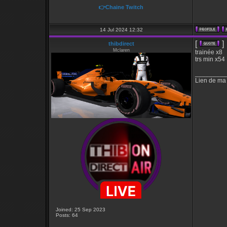
👉Chaine Twitch
14 Jul 2024 12:32
[
]
thibdirect
Mclaren
trainée x8
trs min x54
_________
Lien de ma
Joined: 25 Sep 2023
Posts: 64