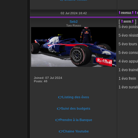
02 Jul 2024 16:42
[
]
Seb2
Toro Rosso
5 évo poid
5 évo résis
5 évo tours
5 évo cons
4 évo appu
1 évo train
Joined: 07 Jul 2024
1 évo frein
Posts: 46
1 évo sural
👉Listing des évos
👉Suivi des budgets
👉Prendre à la Banque
👉Chaine Youtube