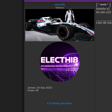
[
]
electhib
Williams
trainée x2
trs min x10
_________
Lien de ma
Joined: 18 Sep 2023
Posts: 65
👉Listing des évos