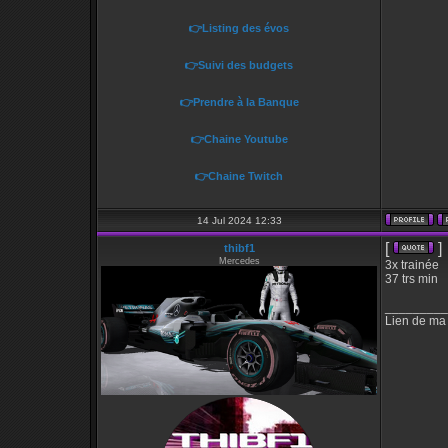
👉Listing des évos
👉Suivi des budgets
👉Prendre à la Banque
👉Chaine Youtube
👉Chaine Twitch
14 Jul 2024 12:33
[
]
thibf1
Mercedes
3x trainée
37 trs min
_________
Lien de ma