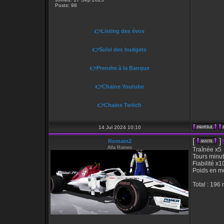
Posts: 98
👉Listing des évos
👉Suivi des budgets
👉Prendre à la Banque
👉Chaine Youtube
👉Chaine Twitch
14 Jul 2024 10:10
[
]
Romain2
Alfa Romeo
Traînée x5
Tours minu
Fiabilité x1
Poids en m
Total : 196 