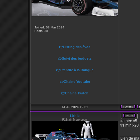
Joined: 08 Mar 2024
Posts: 28
👉Listing des évos
👉Suivi des budgets
👉Prendre à la Banque
👉Chaine Youtube
👉Chaine Twitch
14 Jul 2024 12:31
[
]
f1thib
F1Brain Motorsport
trainée x5
trs min x20
_________
Lien de ma