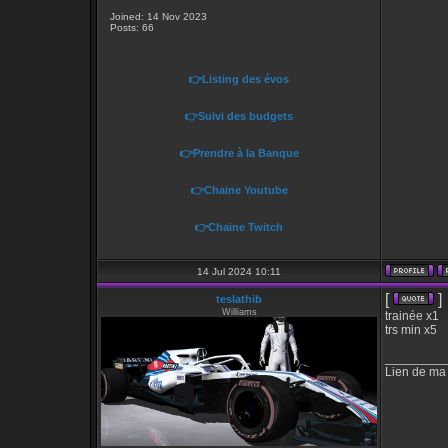
Joined: 14 Nov 2023
Posts: 66
👉Listing des évos
👉Suivi des budgets
👉Prendre à la Banque
👉Chaine Youtube
👉Chaine Twitch
14 Jul 2024 10:11
[
]
teslathib
Williams
trainée x1
trs min x5
_________
Lien de ma