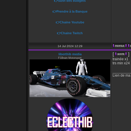
👉Suivi des budgets
👉Prendre à la Banque
👉Chaine Youtube
👉Chaine Twitch
14 Jul 2024 12:29
[
]
liberthib media
F1Brain Motorsport
trainée x1
trs min x24
_________
Lien de ma