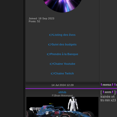
Joined: 18 Sep 2023
Posts: 52
👉Listing des évos
👉Suivi des budgets
👉Prendre à la Banque
👉Chaine Youtube
👉Chaine Twitch
14 Jul 2024 12:29
[
]
elthib
F1Brain Motorsport
trainée x4
trs min x23