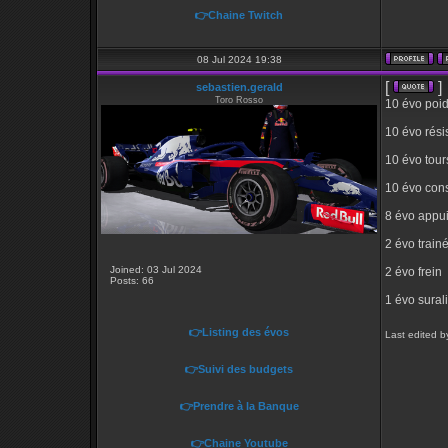
👉Chaine Twitch
08 Jul 2024 19:38
[
]
sebastien.gerald
Toro Rosso
10 évo poi
10 évo rési
10 évo tour
10 évo co
8 évo appu
2 évo train
Joined: 03 Jul 2024
2 évo frein
Posts: 66
1 évo sural
👉Listing des évos
Last edited b
👉Suivi des budgets
👉Prendre à la Banque
👉Chaine Youtube