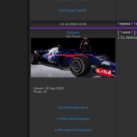
👉Chaine Twitch
13 Jul 2024 13:36
[
]
Schumi
Toro Rosso
x 51 lifetim
Joined: 18 Sep 2023
Posts: 41
👉Listing des évos
👉Suivi des budgets
👉Prendre à la Banque