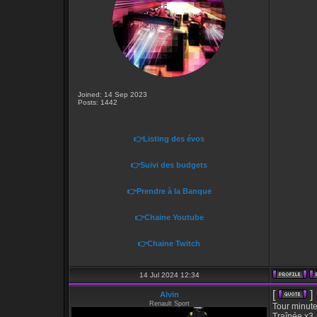
Joined: 14 Sep 2023
Posts: 1442
👉Listing des évos
👉Suivi des budgets
👉Prendre à la Banque
👉Chaine Youtube
👉Chaine Twitch
14 Jul 2024 12:34
[
]
Alvin
Renault Sport
Tour minut
Traînée x3