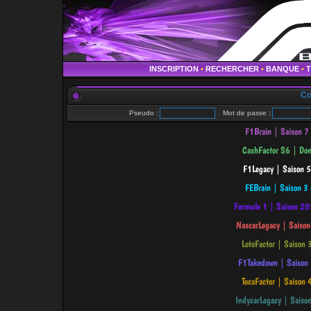
INSCRIPTION
•
RECHERCHER
•
BANQUE
•
Co
Pseudo :
Mot de passe :