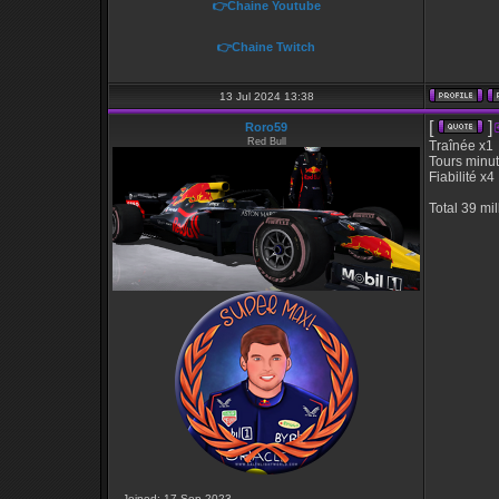
👉Chaine Youtube
👉Chaine Twitch
13 Jul 2024 13:38
[
]
Roro59
Red Bull
Traînée x1
Tours minu
Fiabilité x4
Total 39 mil
Joined: 17 Sep 2023