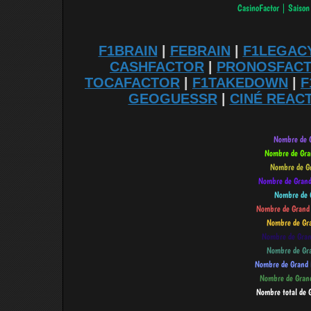
F1BRAIN
|
FEBRAIN
|
F1LEGAC
CASHFACTOR
|
PRONOSFAC
TOCAFACTOR
|
F1TAKEDOWN
|
F
GEOGUESSR
|
CINÉ REAC