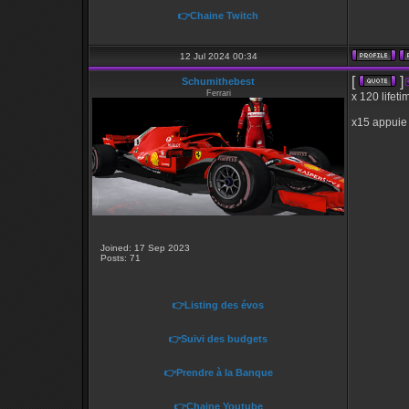
👉Chaine Twitch
12 Jul 2024 00:34
[
]
Schumithebest
Ferrari
x 120 lifet
x15 appuie
Joined: 17 Sep 2023
Posts: 71
👉Listing des évos
👉Suivi des budgets
👉Prendre à la Banque
👉Chaine Youtube