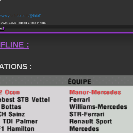
//www.youtube.com/@thibf1
2024 22:38; edited 1 time in total
FLINE :
ATIONS :