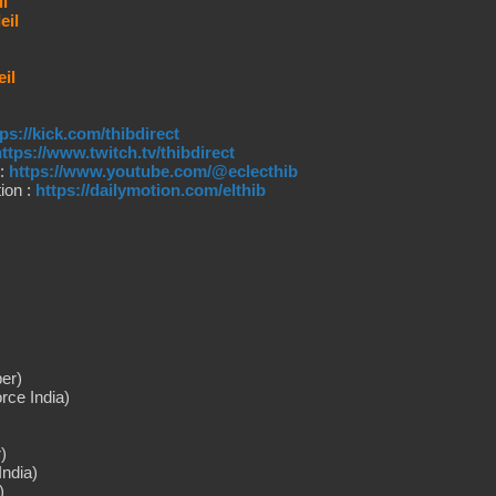
il
eil
eil
tps://kick.com/thibdirect
ttps://www.twitch.tv/thibdirect
 :
https://www.youtube.com/@eclecthib
ion :
https://dailymotion.com/elthib
ber)
rce India)
)
India)
)