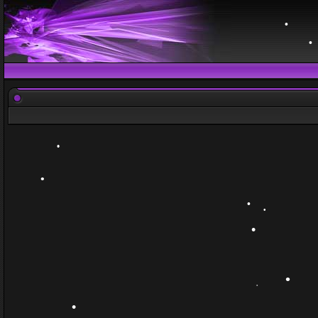
•
•
•
•
•
•
•
•