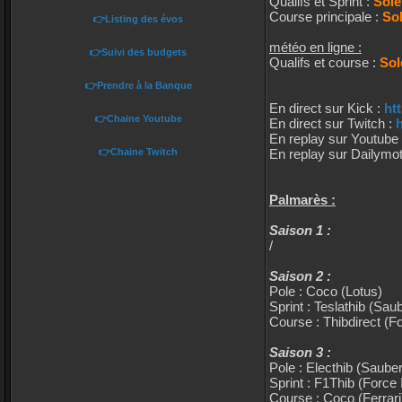
Qualifs et Sprint :
Sole
Course principale :
Sol
👉Listing des évos
météo en ligne :
👉Suivi des budgets
Qualifs et course :
Sol
👉Prendre à la Banque
En direct sur Kick :
ht
👉Chaine Youtube
En direct sur Twitch :
h
En replay sur Youtube
👉Chaine Twitch
En replay sur Dailymot
Palmarès :
Saison 1 :
/
Saison 2 :
Pole : Coco (Lotus)
Sprint : Teslathib (Sau
Course : Thibdirect (Fo
Saison 3 :
Pole : Electhib (Sauber
Sprint : F1Thib (Force 
Course : Coco (Ferrari