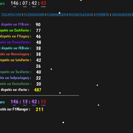
•
•
•
|
TOCAFACTOR
|
F1TAKEDOWN
|
F1MANAGER
|
ROCKETLEAGUE
|
FORNITE
|
GEOGUESSR
•
•
•
•
------------------------------------------------------
•
•