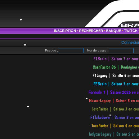
INSCRIPTION
•
RECHERCHER
•
BANQUE
•
TWITCH
Connexio
Pseudo :
Mot de passe :
me
•
•
•
•