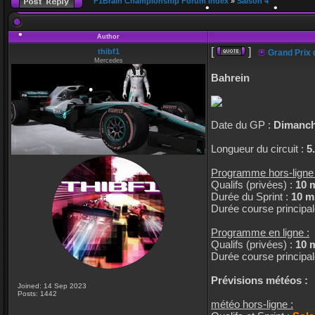
F1Brain Championship Forum Index
»
Saison 4
Author
[
]
thibf1
Grand Prix 
Mercedes
Bahrein
•
•
Date du GP :
Dimanche
Longueur du circuit :
5
Programme hors-ligne 
Qualifs (privées) :
10 
Durée du Sprint :
10 m
•
Durée course principal
Programme en ligne :
Qualifs (privées) :
10 
Durée course principal
Prévisions météos :
Joined: 14 Sep 2023
Posts: 1442
météo hors-ligne :