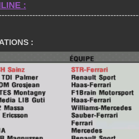
LINE :
--------------------------------------------------
ATIONS :