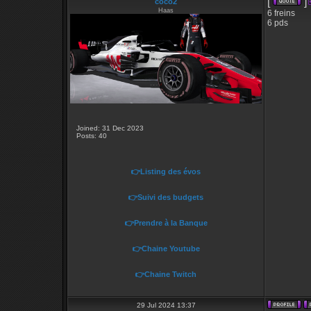
[
]
coco2
Haas
6 freins
6 pds
Joined: 31 Dec 2023
Posts: 40
👉Listing des évos
👉Suivi des budgets
👉Prendre à la Banque
👉Chaine Youtube
👉Chaine Twitch
29 Jul 2024 13:37