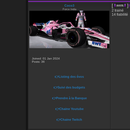
[
]
Coco3
Force India
2 trainé
14 fiabilité
Joined: 01 Jan 2024
Posts: 36
👉Listing des évos
👉Suivi des budgets
👉Prendre à la Banque
👉Chaine Youtube
👉Chaine Twitch