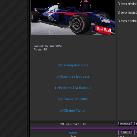
3 évo résis
3 évo résis
3 évo carb
Joined: 07 Jul 2024
Posts: 46
👉Listing des évos
👉Suivi des budgets
👉Prendre à la Banque
👉Chaine Youtube
👉Chaine Twitch
29 Jul 2024 13:16
[
]
coco
Haas