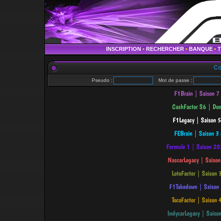
INSCRIPTION
•
RECHERCHER
•
BANQUE
•
Co
Pseudo :
Mot de passe :