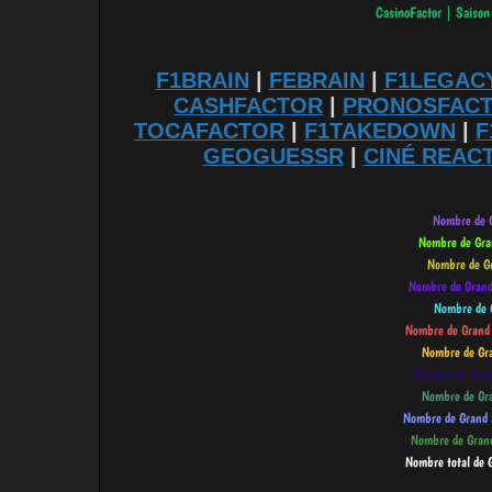
F1BRAIN
|
FEBRAIN
|
F1LEGAC
CASHFACTOR
|
PRONOSFAC
TOCAFACTOR
|
F1TAKEDOWN
|
F
GEOGUESSR
|
CINÉ REAC