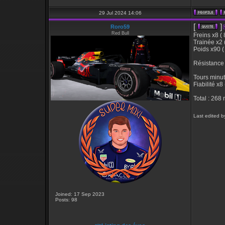
29 Jul 2024 14:06
[
]
Roro59
Red Bull
Freins x8 (
Trainée x2 
Poids x90 (
Résistance 
Tours minut
Fiabilité x8
Total : 268 
Last edited b
Joined: 17 Sep 2023
Posts: 98