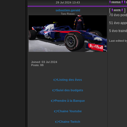
29 Jul 2024 13:43
[
]
sebastien.gerald
Toro Rosso
70 évo poi
51 évo app
5 évo train
Last edited b
Joined: 03 Jul 2024
Posts: 66
👉Listing des évos
👉Suivi des budgets
👉Prendre à la Banque
👉Chaine Youtube
👉Chaine Twitch