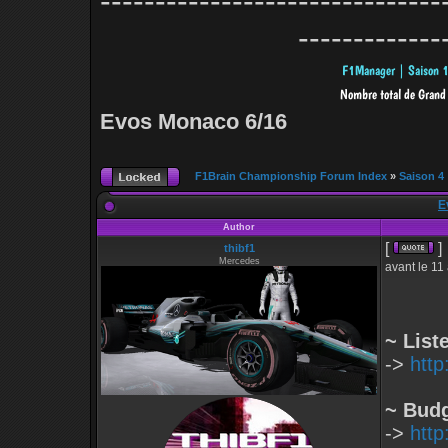
-------------------------------
-------------
Evos Monaco 6/16
F1Brain Championship Forum Index
»
Saison 4
E
Author
[
]
thibf1
Mercedes
avant le 11
~ List
->
http
~ Budg
->
http