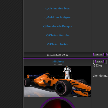
👉Listing des évos
👉Suivi des budgets
👉Prendre à la Banque
👉Chaine Youtube
👉Chaine Twitch
11 Aug 2024 09:12
[
]
thibdirect
Mclaren
-293kg
_________
Lien de ma