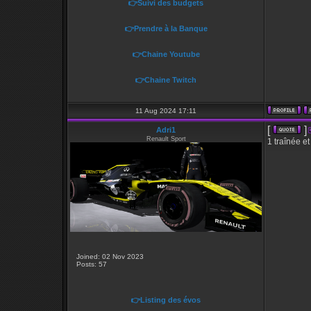
👉Suivi des budgets
👉Prendre à la Banque
👉Chaine Youtube
👉Chaine Twitch
11 Aug 2024 17:11
[
]
Adri1
Renault Sport
1 traînée e
Joined: 02 Nov 2023
Posts: 57
👉Listing des évos