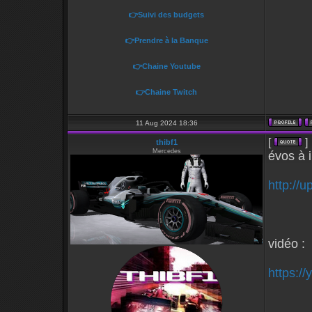
👉Suivi des budgets
👉Prendre à la Banque
👉Chaine Youtube
👉Chaine Twitch
11 Aug 2024 18:36
[
]
thibf1
Mercedes
évos à i
http://
vidéo :
https:/