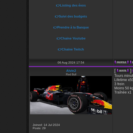
👉Listing des évos
👉Suivi des budgets
👉Prendre à la Banque
👉Chaine Youtube
👉Chaine Twitch
06 Aug 2024 17:54
[
]
Alvin2
Red Bull
Tours minu
Lifetime x5
3 frein
Moins 50 k
Traînée x1
Joined: 14 Jul 2024
Posts: 29