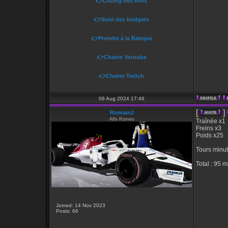
👉Listing des évos
👉Suivi des budgets
👉Prendre à la Banque
👉Chaine Youtube
👉Chaine Twitch
06 Aug 2024 17:46
[
]
Romain2
Alfa Romeo
Traînée x1
Freins x3
Poids x25
Tours minu
Total : 95 m
Joined: 14 Nov 2023
Posts: 66