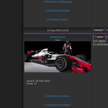
👉Prendre à la Banque
👉Chaine Youtube
👉Chaine Twitch
11 Aug 2024 14:26
[
]
AbelCardon
Haas
x15 appui
x1 puissanc
Joined: 18 Feb 2024
Posts: 17
👉Listing des évos
👉Suivi des budgets