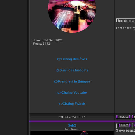
_________
Lien de ma
Last edited b
Joined: 14 Sep 2023
Posts: 1442
👉Listing des évos
👉Suivi des budgets
👉Prendre à la Banque
👉Chaine Youtube
👉Chaine Twitch
29 Jul 2024 00:17
[
]
Seb2
Toro Rosso
3 évo résis