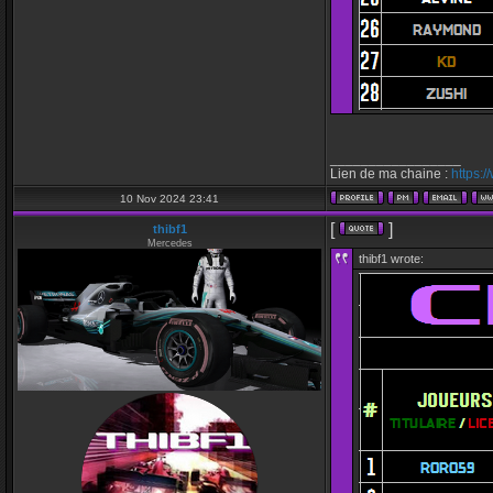
_________________
Lien de ma chaine :
https:
10 Nov 2024 23:41
[
]
thibf1
Mercedes
thibf1 wrote: