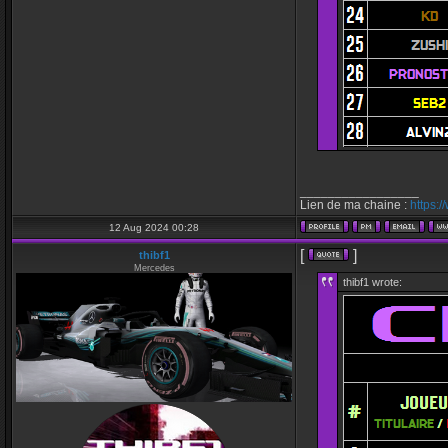
_________________
Lien de ma chaine :
https:
12 Aug 2024 00:28
[
]
thibf1
Mercedes
thibf1 wrote: