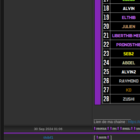
_________________
Lien de ma chaine :
https:
30 Sep 2024 01:06
[
]
thibf1