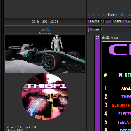
_________________
Lien de ma chaine :
https:
30 Jun 2024 23:58
[
]
thibf1
Mercedes
thibf1 wrote:
Joined: 14 Sep 2023
Posts: 1442