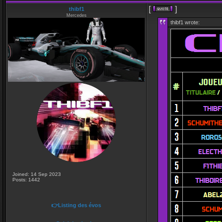
[
]
thibf1
Mercedes
thibf1 wrote:
Joined: 14 Sep 2023
Posts: 1442
👉Listing des évos