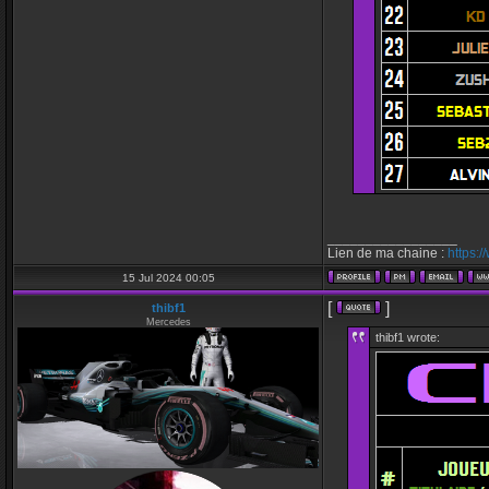
_________________
Lien de ma chaine :
https:
15 Jul 2024 00:05
[
]
thibf1
Mercedes
thibf1 wrote: