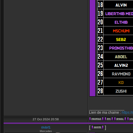
_________________
Lien de ma chaine :
https:
27 Oct 2024 20:58
[
]
thibf1
Mercedes