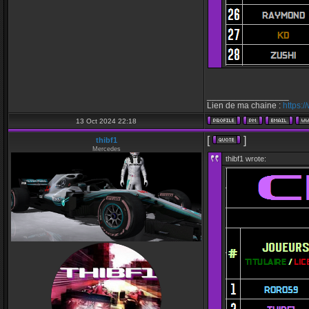
_________________
Lien de ma chaine :
https:
13 Oct 2024 22:18
[
]
thibf1
Mercedes
thibf1 wrote: