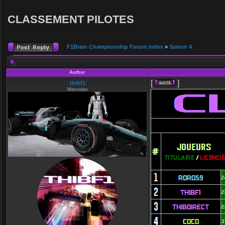
CLASSEMENT PILOTES
F1Brain Championship Forum Index
»
Saison 4
Author
[
]
thibf1
Mercedes