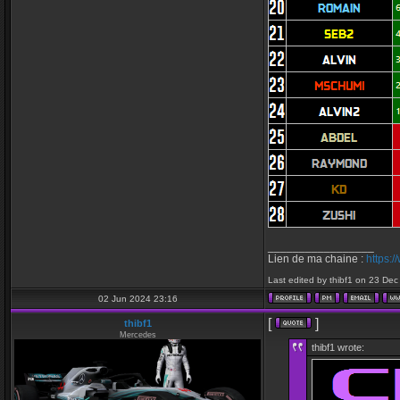
_________________
Lien de ma chaine :
https:
Last edited by thibf1 on 23 Dec 
02 Jun 2024 23:16
[
]
thibf1
Mercedes
thibf1 wrote: