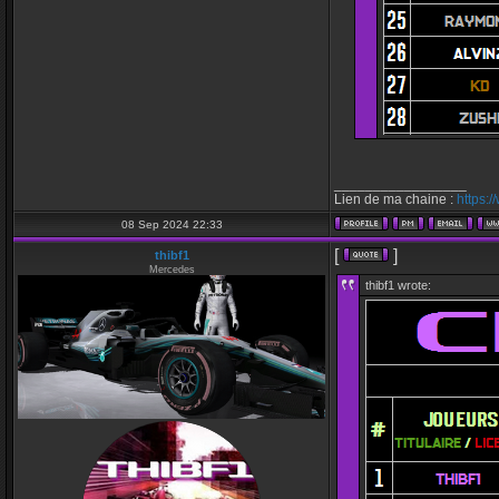
_________________
Lien de ma chaine :
https:
08 Sep 2024 22:33
[
]
thibf1
Mercedes
thibf1 wrote: