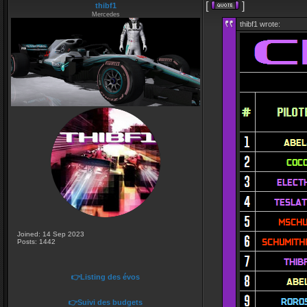
[
]
thibf1
Mercedes
thibf1 wrote:
Joined: 14 Sep 2023
Posts: 1442
👉Listing des évos
👉Suivi des budgets