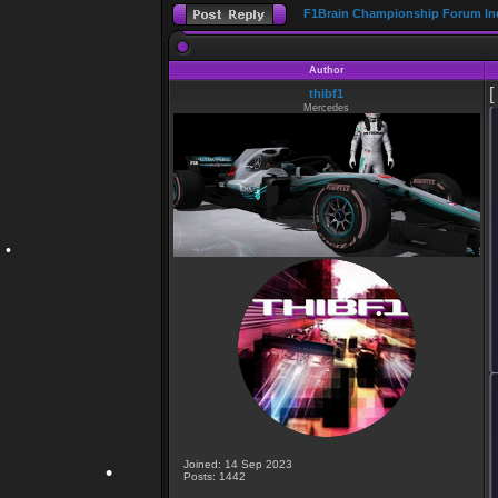
•
F1Brain Championship Forum In
Author
•
[
thibf1
Mercedes
•
Joined: 14 Sep 2023
Posts: 1442