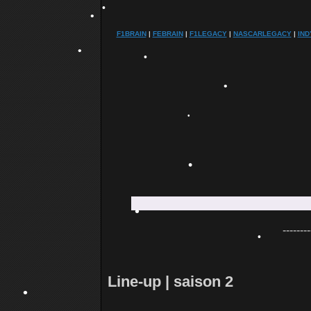
F1BRAIN
|
FEBRAIN
|
F1LEGACY
|
NASCARLEGACY
|
IN
•
•
•
•
•
•
•
•
--------
•
Line-up | saison 2