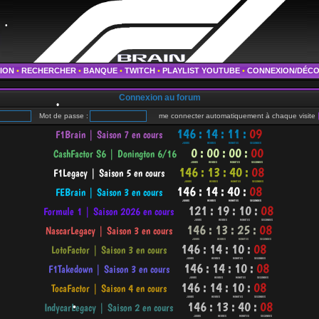
•
TION
•
RECHERCHER
•
BANQUE
•
TWITCH
•
PLAYLIST YOUTUBE
•
CONNEXION/DÉC
•
•
Connexion au forum
•
Mot de passe :
me connecter automatiquement à chaque visite
•
•
•