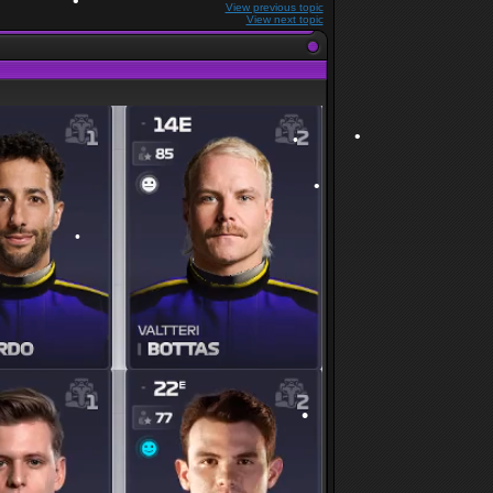
View previous topic
•
View next topic
•
•
•
•
•
•
•
•
•