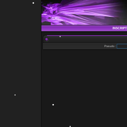
INSCRIP
Pseudo :
•
•