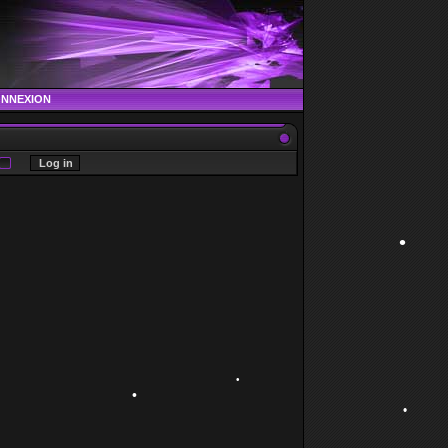
ONNEXION
•