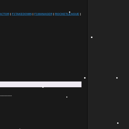
ACTOR
|
F1TAKEDOWN
|
F1MANAGER
|
ROCKETLEAGUE
|
•
•
•
•
•
---------
•