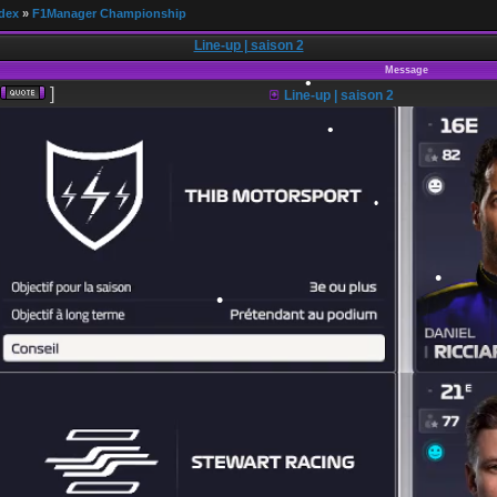
dex
»
F1Manager Championship
Line-up | saison 2
•
Message
]
Line-up | saison 2
•
•
•
•
•