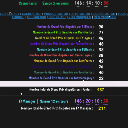
DYCARLEGACY
|
CASHFACTOR
|
PRONOSFACTOR
|
LOTOFACTOR
|
CASINOFACTOR
|
TOCAF
FORNITE
|
GEOGUESSR
|
CINÉ REACT
|
VOS MUSIQUES
|
MES MUSIQUES
•
•
•
-----------------------------------------------------------------------------------------
•