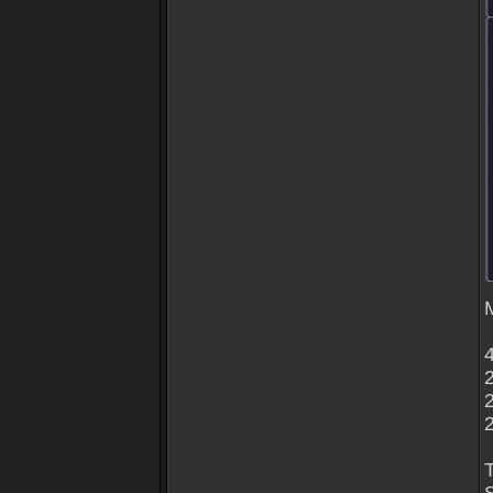
M
2
T