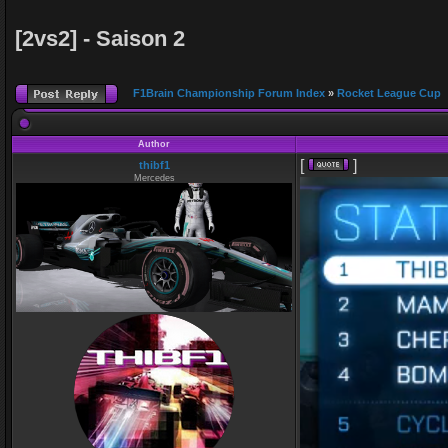
[2vs2] - Saison 2
F1Brain Championship Forum Index
»
Rocket League Cup
Author
[
]
thibf1
Mercedes