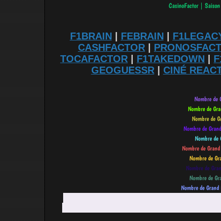
F1BRAIN
|
FEBRAIN
|
F1LEGAC
CASHFACTOR
|
PRONOSFAC
TOCAFACTOR
|
F1TAKEDOWN
|
F
GEOGUESSR
|
CINÉ REAC