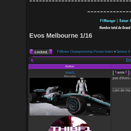
-------------------------------
-------------
Evos Melbourne 1/16
F1Brain Championship Forum Index
»
Saison 4
Ev
Author
[
]
thibf1
Mercedes
pas d'évos 
_________
Lien de ma