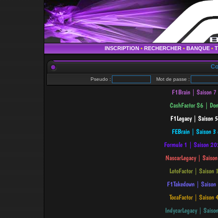
INSCRIPTION
•
RECHERCHER
•
BANQUE
•
Co
Pseudo :
Mot de passe :