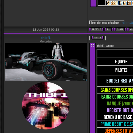
_________________
Lien de ma chaine :
https:
12 Jun 2024 00:23
[
]
thibf1
Mercedes
thibf1 wrote: