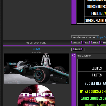
_________________
Lien de ma chaine :
https:
01 Jul 2024 00:53
[
]
thibf1
Mercedes
thibf1 wrote: