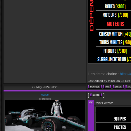
_________________
Lien de ma chaine :
https:
Last edited by thibf1 on 23 Dec 
29 May 2024 23:23
[
]
thibf1
Mercedes
thibf1 wrote: