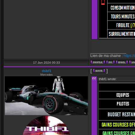
_________________
Lien de ma chaine :
https:
17 Jun 2024 00:33
[
]
thibf1
Mercedes
thibf1 wrote: