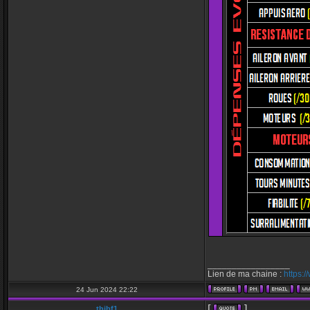
_________________
Lien de ma chaine :
https:
24 Jun 2024 22:22
[
]
thibf1