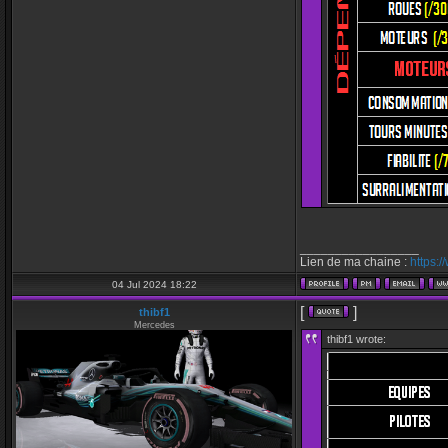
_________________
Lien de ma chaine :
https:
04 Jul 2024 18:22
[
]
thibf1
Mercedes
thibf1 wrote: