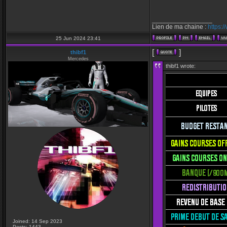
_________________
Lien de ma chaine :
https:
25 Jun 2024 23:41
[
]
thibf1
Mercedes
thibf1 wrote:
Joined: 14 Sep 2023
Posts: 1443