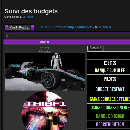
Suivi des budgets
Goto page
1
,
2
Next
F1Brain Championship Forum Index
»
Saison 4
Author
[
]
thibf1
Mercedes