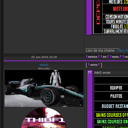
_________________
Lien de ma chaine :
https:
02 Jun 2024 23:18
[
]
thibf1
Mercedes
thibf1 wrote: