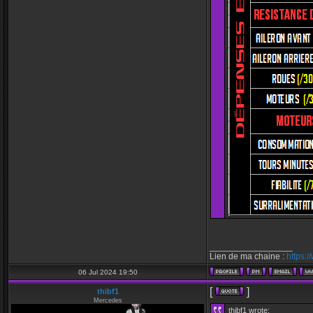
_________________
Lien de ma chaine :
https:
06 Jul 2024 19:50
[
]
thibf1
Mercedes
thibf1 wrote: