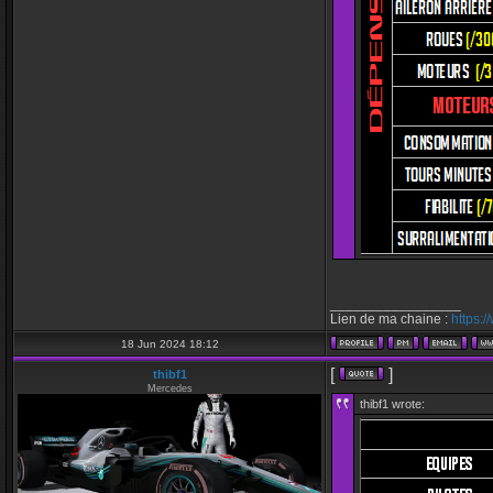
_________________
Lien de ma chaine :
https:
18 Jun 2024 18:12
[
]
thibf1
Mercedes
thibf1 wrote: