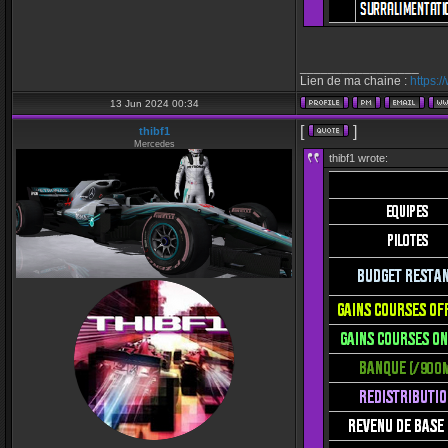
_________________
Lien de ma chaine :
https:
13 Jun 2024 00:34
[
]
thibf1
Mercedes
thibf1 wrote: