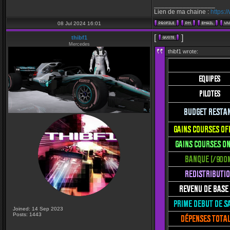
_________________
Lien de ma chaine :
https:
08 Jul 2024 16:01
[
]
thibf1
Mercedes
thibf1 wrote:
Joined: 14 Sep 2023
Posts: 1443