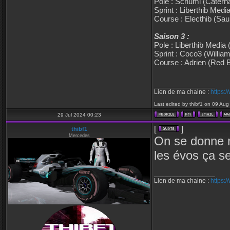
Pole : Schumi (Cater
Sprint : Liberthib Medi
Course : Electhib (Sau
Saison 3 :
Pole : Liberthib Media 
Sprint : Coco3 (Willia
Course : Adrien (Red B
_________________
Lien de ma chaine :
https:
Last edited by thibf1 on 09 Aug 
29 Jul 2024 00:23
[
]
thibf1
Mercedes
On se donne r
les évos ça s
_________________
Lien de ma chaine :
https: