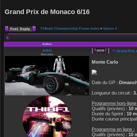
Grand Prix de Monaco 6/16
F1Brain Championship Forum Index
»
Saison 4
Author
[
]
thibf1
Grand Prix 
Mercedes
Monte Carlo
Date du GP :
Dimanche
Longueur du circuit :
3
Programme hors-ligne 
Qualifs (privées) :
10 
Durée du Sprint :
10 m
Durée course principal
Programme en ligne :
Qualifs (privées) :
10 