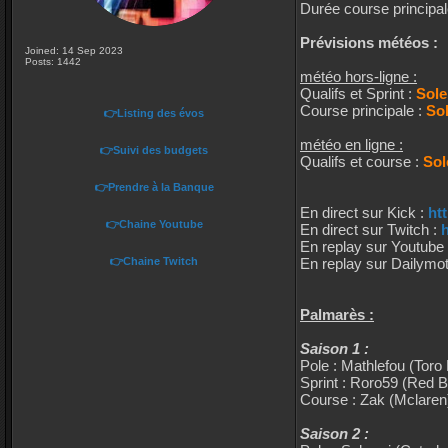
Durée course principal
Prévisions météos :
Joined: 14 Sep 2023
Posts: 1442
météo hors-ligne :
Qualifs et Sprint :
Sole
Course principale :
Sol
👉Listing des évos
météo en ligne :
👉Suivi des budgets
Qualifs et course :
Sol
👉Prendre à la Banque
En direct sur Kick :
ht
👉Chaine Youtube
En direct sur Twitch :
h
En replay sur Youtube
👉Chaine Twitch
En replay sur Dailymot
Palmarès :
Saison 1 :
Pole : Mathlefou (Toro
Sprint : Roro59 (Red Bu
Course : Zak (Mclaren
Saison 2 :