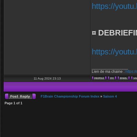
https://you
¤ DEBRIEFI
https://you
_________________
Lien de ma chaine :
https:
11 Aug 2024 23:13
F1Brain Championship Forum Index
»
Saison 4
Page
1
of
1