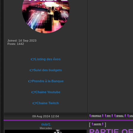
Joined: 14 Sep 2023
Posts: 1442
👉Listing des évos
👉Suivi des budgets
👉Prendre à la Banque
👉Chaine Youtube
👉Chaine Twitch
09 Aug 2024 12:04
[
]
thibf1
Mercedes
PARTIE OF