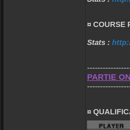
¤ COURSE P
Stats :
http:
----------------
PARTIE ON
----------------
¤ QUALIFIC