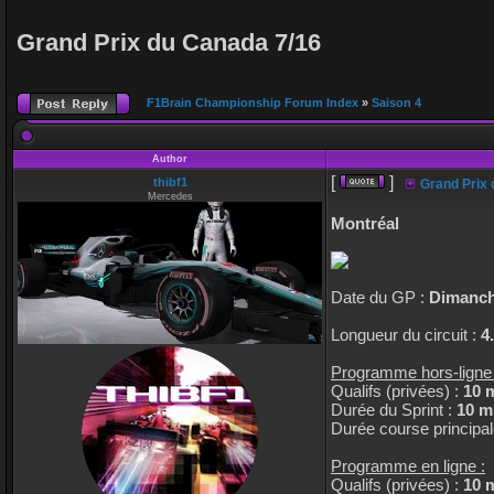
Grand Prix du Canada 7/16
F1Brain Championship Forum Index
»
Saison 4
Author
[
]
thibf1
Grand Prix 
Mercedes
Montréal
Date du GP :
Dimanch
Longueur du circuit :
4
Programme hors-ligne 
Qualifs (privées) :
10 
Durée du Sprint :
10 m
Durée course principal
Programme en ligne :
Qualifs (privées) :
10 