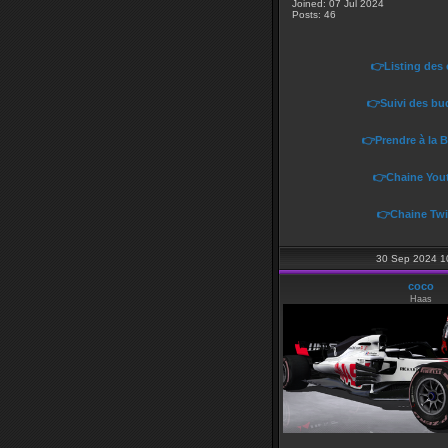
Joined: 07 Jul 2024
Posts: 46
👉Listing des
👉Suivi des bu
👉Prendre à la 
👉Chaine You
👉Chaine Twi
30 Sep 2024 1
coco
Haas