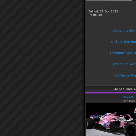
Joined: 31 Dec 2023
Posts: 40
👉Listing des
👉Suivi des bu
👉Prendre à la 
👉Chaine You
👉Chaine Twi
30 Sep 2024 1
Coco3
Force India