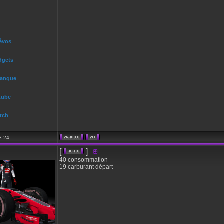
 évos
dgets
Banque
tube
tch
3:24
[
]
40 consommation
19 carburant départ