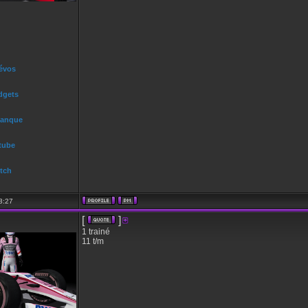
 évos
dgets
Banque
tube
tch
3:27
[
]
1 trainé
11 t/m