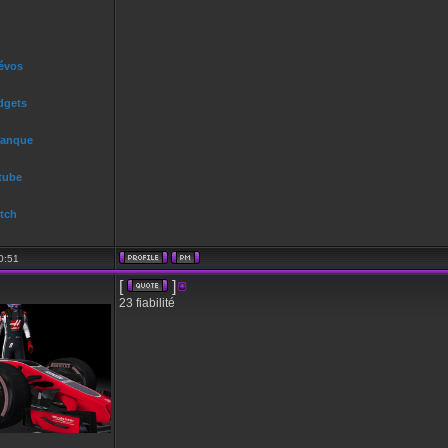
 évos
dgets
Banque
tube
tch
0:51
[
]
23 fiabilité