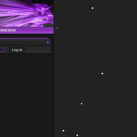
•
•
ONNEXION
•
•
•
•