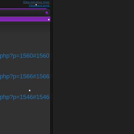
View previous topic
View next topic
ic.php?p=1560#1560
•
•
ic.php?p=1566#1566
•
ic.php?p=1546#1546