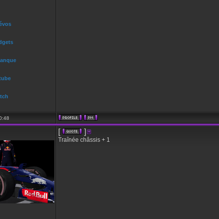
 évos
dgets
Banque
tube
tch
0:48
[
]
Traînée châssis + 1