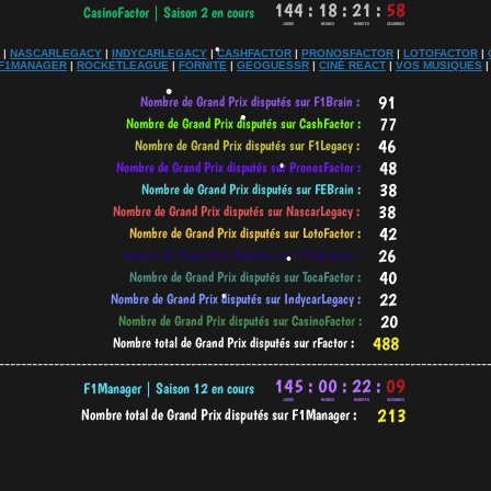
|
NASCARLEGACY
|
INDYCARLEGACY
|
CASHFACTOR
|
PRONOSFACTOR
|
LOTOFACTOR
|
F1MANAGER
|
ROCKETLEAGUE
|
FORNITE
|
GEOGUESSR
|
CINÉ REACT
|
VOS MUSIQUES
•
•
•
•
•
•
-----------------------------------------------------------------------------------------
•
•
•
•
•
•