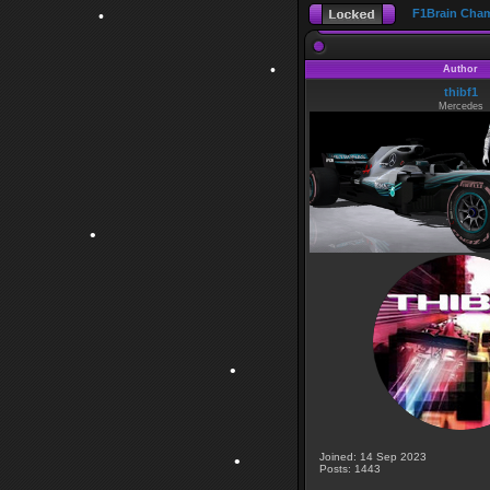
F1Brain Cha
Author
thibf1
•
•
Mercedes
•
•
•
Joined: 14 Sep 2023
Posts: 1443
•