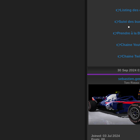
👉Listing des
👉Suivi des bu
👉Prendre à la 
•
👉Chaine You
👉Chaine Twi
•
30 Sep 2024 0
sebastien.ge
Toro Rosso
•
Joined: 03 Jul 2024
Posts: 66