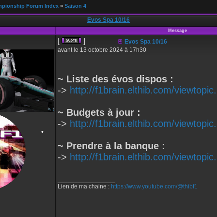
mpionship Forum Index
»
Saison 4
•
Evos Spa 10/16
Message
[
]
Evos Spa 10/16
avant le 13 octobre 2024 à 17h30
~ Liste des évos dispos :
->
http://f1brain.elthib.com/viewtop
~ Budgets à jour :
->
http://f1brain.elthib.com/viewtop
~ Prendre à la banque :
->
http://f1brain.elthib.com/viewtop
_________________
Lien de ma chaine :
https://www.youtube.com/@thibf1