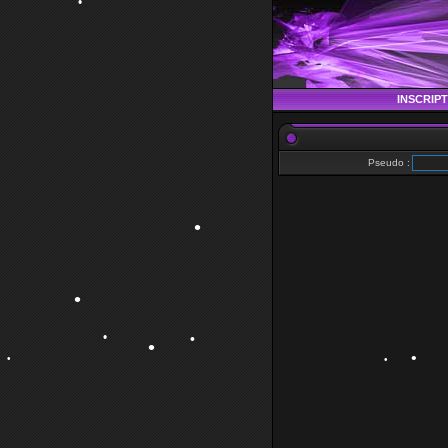
•
•
INSCRIP
Pseudo :
•
•
•
•
•