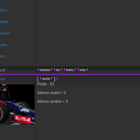
•
 évos
dgets
Banque
tube
tch
1:07
[
]
rald
Poids - 51
Aileron avant + 3
Aileron arrière + 3
•