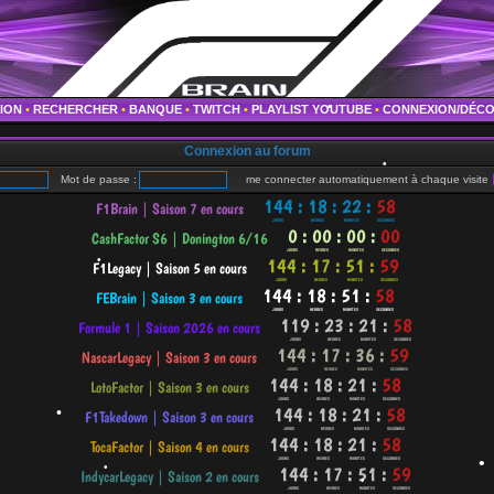
•
•
TION
•
RECHERCHER
•
BANQUE
•
TWITCH
•
PLAYLIST YOUTUBE
•
CONNEXION/DÉC
Connexion au forum
•
Mot de passe :
me connecter automatiquement à chaque visite
•